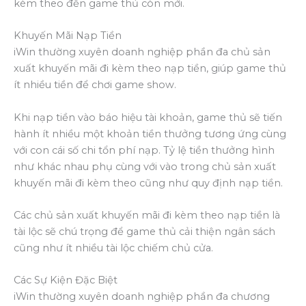
kèm theo đến game thủ còn mới.
Khuyến Mãi Nạp Tiền
iWin thường xuyên doanh nghiệp phần đa chủ sản
xuất khuyến mãi đi kèm theo nạp tiền, giúp game thủ
ít nhiều tiền để chơi game show.
Khi nạp tiền vào báo hiệu tài khoản, game thủ sẽ tiến
hành ít nhiều một khoản tiền thưởng tương ứng cùng
với con cái số chi tổn phí nạp. Tỷ lệ tiền thưởng hình
như khác nhau phụ cùng với vào trong chủ sản xuất
khuyến mãi đi kèm theo cũng như quy định nạp tiền.
Các chủ sản xuất khuyến mãi đi kèm theo nạp tiền là
tài lộc sẽ chú trọng để game thủ cải thiện ngân sách
cũng như ít nhiều tài lộc chiếm chủ cửa.
Các Sự Kiện Đặc Biệt
iWin thường xuyên doanh nghiệp phần đa chương