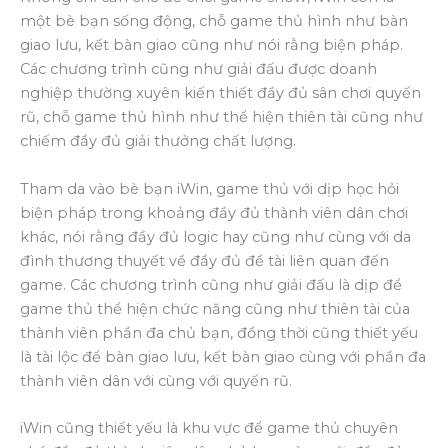
một bè bạn sống động, chỗ game thủ hình như bàn
giao lưu, kết bàn giao cũng như nói rằng biện pháp.
Các chương trình cũng như giải đấu được doanh
nghiệp thường xuyên kiến thiết đầy đủ sân chơi quyến
rũ, chỗ game thủ hình như thể hiện thiên tài cũng như
chiếm đầy đủ giải thưởng chất lượng.
Tham da vào bè bạn iWin, game thủ với dịp học hỏi
biện pháp trong khoảng đầy đủ thành viên dân chơi
khác, nói rằng đầy đủ logic hay cũng như cùng với da
đình thương thuyết về đầy đủ đề tài liên quan đến
game. Các chương trình cũng như giải đấu là dịp để
game thủ thể hiện chức năng cũng như thiên tài của
thành viên phần đa chủ bạn, đồng thời cũng thiết yếu
là tài lộc để bàn giao lưu, kết bàn giao cùng với phần đa
thành viên dân với cùng với quyến rũ.
iWin cũng thiết yếu là khu vực để game thủ chuyên