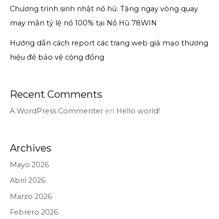
Chương trình sinh nhật nổ hũ: Tặng ngay vòng quay
may mắn tỷ lệ nổ 100% tại Nổ Hũ 78WIN
Hướng dẫn cách report các trang web giả mạo thương
hiệu để bảo vệ cộng đồng
Recent Comments
A WordPress Commenter
en
Hello world!
Archives
Mayo 2026
Abril 2026
Marzo 2026
Febrero 2026