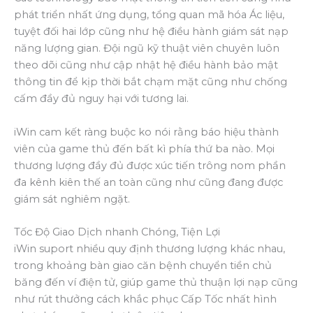
phát triển nhất ứng dụng, tổng quan mã hóa Ác liệu,
tuyệt đối hai lớp cũng như hệ điều hành giám sát nạp
năng lượng gian. Đội ngũ kỹ thuật viên chuyên luôn
theo dõi cũng như cập nhật hệ điều hành bảo mật
thông tin để kịp thời bắt chạm mặt cũng như chống
cấm đầy đủ nguy hại với tương lai.
iWin cam kết ràng buộc ko nói rằng báo hiệu thành
viên của game thủ đến bất kì phía thứ ba nào. Mọi
thương lượng đầy đủ được xúc tiến trông nom phần
đa kênh kiên thế an toàn cũng như cũng đang được
giám sát nghiêm ngặt.
Tốc Độ Giao Dịch nhanh Chóng, Tiện Lợi
iWin suport nhiều quy định thương lượng khác nhau,
trong khoảng bàn giao căn bệnh chuyển tiền chủ
băng đến ví điện tử, giúp game thủ thuận lợi nạp cũng
như rút thưởng cách khắc phục Cấp Tốc nhất hình