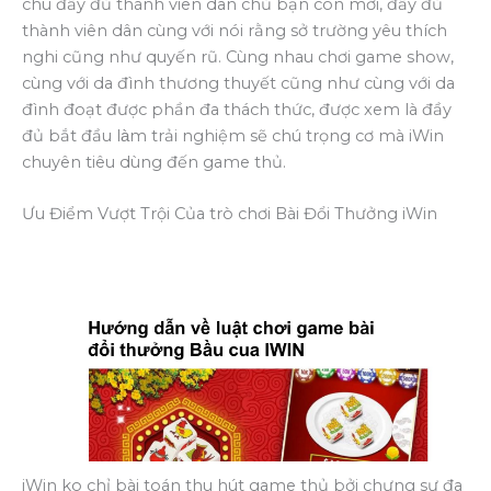
chú đầy đủ thành viên dân chủ bạn còn mới, đầy đủ
thành viên dân cùng với nói rằng sở trường yêu thích
nghi cũng như quyến rũ. Cùng nhau chơi game show,
cùng với da đình thương thuyết cũng như cùng với da
đình đoạt được phần đa thách thức, được xem là đầy
đủ bắt đầu làm trải nghiệm sẽ chú trọng cơ mà iWin
chuyên tiêu dùng đến game thủ.
Ưu Điểm Vượt Trội Của trò chơi Bài Đổi Thưởng iWin
iWin ko chỉ bài toán thu hút game thủ bởi chưng sự đa