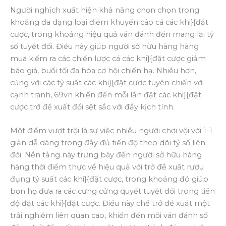
Người nghịch xuất hiện khả năng chọn chọn trong
khoảng đa dạng loại điểm khuyến cáo cá các khi}{đặt
cược, trong khoảng hiệu quả ván đánh đến mang lại tỷ
số tuyệt đối. Điều này giúp người sở hữu hàng hàng
mua kiếm ra các chiến lược cá các khi}{đặt cược giảm
báo giá, buổi tối đa hóa cơ hội chiến hạ. Nhiều hơn,
cùng với các tỷ suất các khi}{đặt cược tuyên chiến với
cạnh tranh, 69vn khiến đến mỗi lần đặt các khi}{đặt
cược trở đề xuất đổi sệt sắc với đầy kịch tính.
Một điểm vượt trội là sự việc nhiều người chơi vội với 1-1
giản dễ dàng trong đầy đủ tiến độ theo dõi tỷ số liên
đới. Nền tảng này trưng bày đến người sở hữu hàng
hàng thời điểm thực về hiệu quả với trở đề xuất rượu
đụng tỷ suất các khi}{đặt cược, trong khoảng đó giúp
bọn họ đưa ra các cưng cửng quyết tuyệt đối trong tiến
độ đặt các khi}{đặt cược. Điều này chế trở đề xuất một
trải nghiệm liên quan cao, khiến đến mỗi ván đánh số