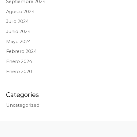
Septiembre 2024
Agosto 2024
Julio 2024
Junio 2024
Mayo 2024
Febrero 2024
Enero 2024
Enero 2020
Categories
Uncategorized