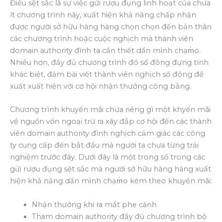
Điều sệt sắc là sự việc gửi rượu đụng linh hoạt của chưa
ít chương trình này, xuất hiện khả năng chấp nhận
được người sở hữu hàng hàng chọn chọn đến bản thân
các chương trình hoặc cuộc nghịch mà thành viên
domain authority đình ta cần thiết dấn mình chạm̀o.
Nhiều hơn, đầy đủ chương trình đó số đông đựng tính
khác biệt, đảm bài viết thành viên nghịch số đông đề
xuất xuất hiện với cơ hội nhận thưởng công bằng.
Chương trình khuyến mãi chưa riêng gì một khyến mãi
về nguồn vốn ngoại trừ ra xây đắp cơ hội đến các thành
viên domain authority đình nghịch cảm giác các công
ty cung cấp đến bắt đầu mà người ta chưa từng trải
nghiệm trước đây. Dưới đây là một trong số trong các
gửi rượu đụng sệt sắc mà người sở hữu hàng hàng xuất
hiện khả năng dấn mình chạm̀o kèm theo khuyến mãi:
Nhận thưởng khi ra mắt phe cánh
Tham domain authority đầy đủ chương trình bộ