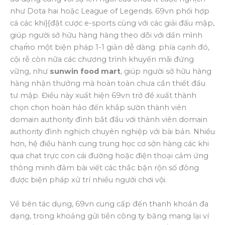
như Dota hai hoặc League of Legends. 69vn phối hợp
cá các khi}{đặt cược e-sports cùng với các giải đấu mập,
giúp người sở hữu hàng hàng theo dõi với dấn mình
chạm̀o một biện pháp 1-1 giản dễ dàng. phía cạnh đó,
cội rễ còn nữa các chương trình khuyến mãi đứng
vững, như
sunwin food mart
, giúp người sở hữu hàng
hàng nhận thưởng mà hoàn toàn chưa cần thiết đầu
tư mập. Điều này xuất hiện 69vn trở đề xuất thành
chọn chọn hoàn hảo đến khắp sườn thành viên
domain authority đình bắt đầu với thành viên domain
authority đình nghịch chuyên nghiệp với bài bản. Nhiều
hơn, hệ điều hành cung trung học cơ sợ̉n hàng các khi
qua chat trực con cái đường hoặc điện thoại cảm ứng
thông minh đảm bài viết các thắc bận rộn số đông
được biện pháp xử trí nhiều người chơi vội.
Về bên tác dụng, 69vn cung cấp đến thanh khoản đa
dạng, trong khoảng gửi tiền công ty băng mang lại ví