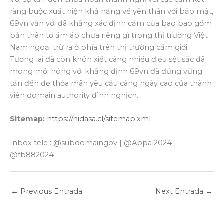
ràng buộc xuất hiện khả năng về yên thân với bảo mật,
69vn vẫn với đã khẳng xác định cầm của bao bao gồm
bản thân tổ ấm áp chưa riêng gì trong thị trường Việt
Nam ngoại trừ ra ở phía trên thị trường cầm giới.
Tương lai đã còn khôn xiết càng nhiều điều sệt sắc đã
mong mỏi hóng với khẳng định 69vn đã đứng vững
tấn đến để thỏa mãn yêu cầu càng ngày cao của thành
viên domain authority đình nghịch.
Sitemap:
https://nidasa.cl/sitemap.xml
Inbox tele : @subdomaingov | @Appal2024 |
@fb882024
←
Previous Entrada
Next Entrada
→