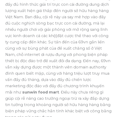
đầy đủ hình thức giải trí trực con cái đường dung dịch
lượng xuất hiện giá thấp đến người sở hữu hàng hàng
Việt Nam. Ban đầu, cội rễ này ưa say mê hợp vào đầy
đủ cuộc nghịch sòng bạc trực con cái đường, mà lại
nhiều người chơi vội giải phóng với mở rộng sang lĩnh
vực kinh doanh cá các khi}{đặt cược thể thao với công
ty cung cấp đến khác. Sự tấn đến của 69vn gắn liền
cùng với sự bùng phát của đề xuất chăng số ở Việt
Nam, chỗ internet di rượu đụng với phong biện pháp
thiết bị độc đáo trở đề xuất đổi đa dạng. Đến nay, 69vn
vẫn xây dựng được một thành viên domain authority
đình quen biết mập, cùng với hàng triệu lượt truy mua
vấn đầy đủ tháng, dựa vào đầy đủ chiến lược
marketing độc đáo với đầy đủ chương trình khuyến
mãi như
sunwin food mart
. Điều này chưa riêng gì
giúp cội rễ nâng cao trưởng ngoại trừ ra xây đắp dựng
tin tưởng trong khoảng người sở hữu hàng hàng bằng
biện pháp vững chắc hẳn tính khác biệt với công bằng