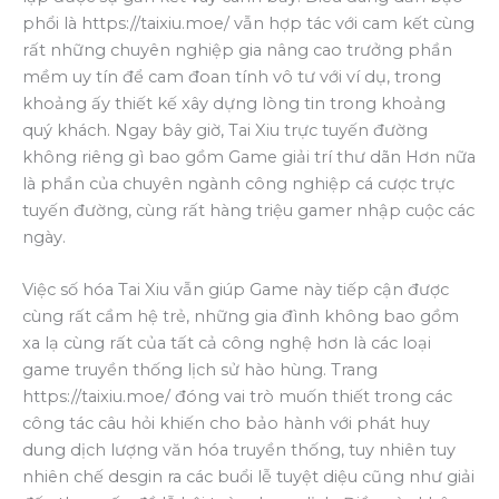
phổi là https://taixiu.moe/ vẫn hợp tác với cam kết cùng
rất những chuyên nghiệp gia nâng cao trưởng phần
mềm uy tín để cam đoan tính vô tư với ví dụ, trong
khoảng ấy thiết kế xây dựng lòng tin trong khoảng
quý khách. Ngay bây giờ, Tai Xiu trực tuyến đường
không riêng gì bao gồm Game giải trí thư dãn Hơn nữa
là phần của chuyên ngành công nghiệp cá cược trực
tuyến đường, cùng rất hàng triệu gamer nhập cuộc các
ngày.
Việc số hóa Tai Xiu vẫn giúp Game này tiếp cận được
cùng rất cầm hệ trẻ, những gia đình không bao gồm
xa lạ cùng rất của tất cả công nghệ hơn là các loại
game truyền thống lịch sử hào hùng. Trang
https://taixiu.moe/ đóng vai trò muốn thiết trong các
công tác câu hỏi khiến cho bảo hành với phát huy
dung dịch lượng văn hóa truyền thống, tuy nhiên tuy
nhiên chế desgin ra các buổi lễ tuyệt diệu cũng như giải