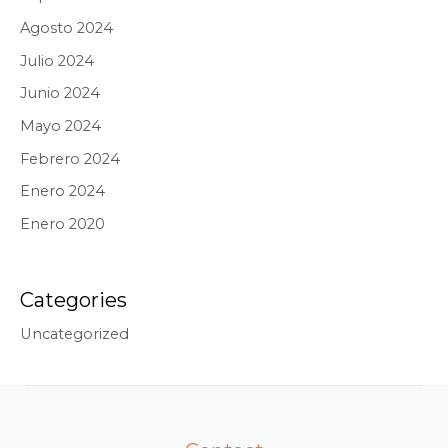
Agosto 2024
Julio 2024
Junio 2024
Mayo 2024
Febrero 2024
Enero 2024
Enero 2020
Categories
Uncategorized