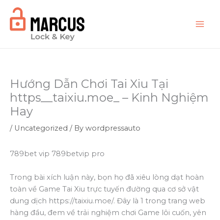
Skip
to
content
Hướng Dẫn Chơi Tai Xiu Tại
https__taixiu.moe_ – Kinh Nghiệm
Hay
/
Uncategorized
/ By
wordpressauto
789bet vip 789betvip pro
Trong bài xích luận này, bọn họ đã xiêu lòng dạt hoàn
toàn về Game Tai Xiu trực tuyến đường qua cơ sở vật
dung dịch https://taixiu.moe/. Đây là 1 trong trang web
hàng đầu, đem về trải nghiệm chơi Game lôi cuốn, yên