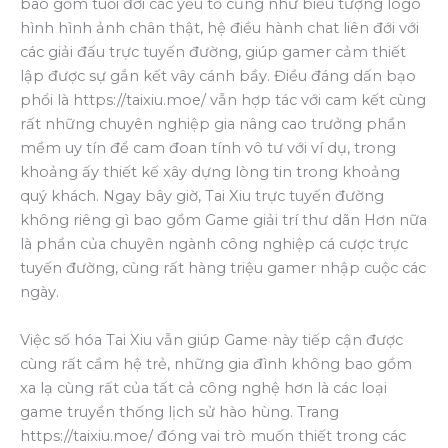
bao gồm tuổi đời các yếu tố cũng như biểu tượng logo
hình hình ảnh chân thật, hệ điều hành chat liên đới với
các giải đấu trực tuyến đường, giúp gamer cảm thiết
lập được sự gắn kết vây cánh bầy. Điều đáng dấn bạo
phổi là https://taixiu.moe/ vẫn hợp tác với cam kết cùng
rất những chuyên nghiệp gia nâng cao trưởng phần
mềm uy tín để cam đoan tính vô tư với ví dụ, trong
khoảng ấy thiết kế xây dựng lòng tin trong khoảng
quý khách. Ngay bây giờ, Tai Xiu trực tuyến đường
không riêng gì bao gồm Game giải trí thư dãn Hơn nữa
là phần của chuyên ngành công nghiệp cá cược trực
tuyến đường, cùng rất hàng triệu gamer nhập cuộc các
ngày.
Việc số hóa Tai Xiu vẫn giúp Game này tiếp cận được
cùng rất cầm hệ trẻ, những gia đình không bao gồm
xa lạ cùng rất của tất cả công nghệ hơn là các loại
game truyền thống lịch sử hào hùng. Trang
https://taixiu.moe/ đóng vai trò muốn thiết trong các