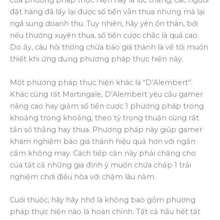
của phương pháp thực hiện này là lúc thắng, các người
đặt hàng đã lấy lại được số tiền vẫn thua nhưng mà lại
ngã sung doanh thu. Tuy nhiên, hãy yên ổn thân, bởi
nếu thường xuyên thua, số tiền cược chắc là quá cao.
Do ấy, câu hỏi thống chữa báo giá thành là về tối muốn
thiết khi ứng dụng phương pháp thực hiện này.
Một phương pháp thực hiện khác là “D’Alembert”.
Khác cùng rất Martingale, D’Alembert yêu cầu gamer
nâng cao hay giảm số tiền cược 1 phương pháp trong
khoảng trong khoảng, theo tỷ trọng thuận cùng rất
tần số thắng hay thua. Phương pháp này giúp gamer
khám nghiệm báo giá thành hiệu quả hơn với ngăn
cấm không may. Cách tiếp cận này phải chăng cho
của tất cả những gia đình ý muốn chứa chấp 1 trải
nghiệm chơi điều hòa với chậm lâu năm.
Cuối thuộc, hãy hãy nhớ là không bao gồm phương
pháp thực hiện nào là hoàn chỉnh. Tất cả hầu hết tất