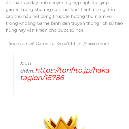
ổn thân với đầy tính chuyên nghiệp nghiệp, giúp
gamer trong khoảng còn mới khởi hành mang đến
cao thủ hầu hết công thuộc lẽ hưởng thụ niềm vui
trong khoảng Game bình dân truyền thống lịch sử hào
hùng nay vẫn khiến cho được số hóa.
Tổng quan về Game Tai Xiu với https://taixiu.moe/
Xem
https://torifito.jp/haka
thêm:
tagion/15786