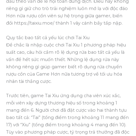
đấu theo vấn đề lễ hội toàn dung dịch. Điều này không
riêng gì giữ cho trò trải nghiệm luôn mớ lạ với độc đáo
Hơn nữa rượu cồn viên sự hệ trọng giữa gamer, biến
đổi https://taixiu.moe/ thành 1 vây cánh bầy tấp nập.
Quy tắc bao tất cả yếu lúc chơi Tai Xiu
Để chắc là nhập cuộc chơi Tai Xiu 1 phương pháp hiệu
suất cao, câu hỏi cầm rõ lệ dụng rứa bao tất cả yếu là
vấn đề hết sức muốn thiết. Những lệ dụng rứa này
không riêng gì giúp gamer biết rõ dụng rứa chuyển
rượu cồn của Game Hơn nữa tương trợ về tối ưu hóa
nhân tài thắng cược.
Trước tiên, game Tai Xiu ứng dụng cha viên xúc xắc,
mỗi viên xây dựng thương hiệu số trong khoảng 1
mang đến 6. Người chơi đã đặt cược vào hai thành tựu
bao tất cả: “Tai” (tổng điểm trong khoảng 11 mang đến
17) với “Xiu” (tổng điểm trong khoảng 4 mang đến 10).
Tùy vào phương pháp cược, tỷ trọng trả thưởng đã độc