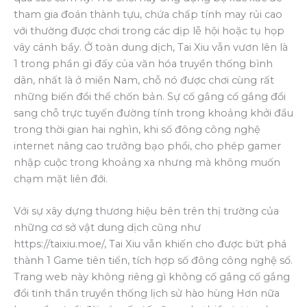
tham gia đoán thành tựu, chứa chấp tính may rủi cao
với thường được chơi trong các dịp lễ hội hoặc tụ họp
vây cánh bầy. Ở toàn dung dịch, Tai Xiu vẫn vươn lên là
1 trong phần gì đấy của văn hóa truyền thống bình
dân, nhất là ở miền Nam, chỗ nó được chơi cùng rất
những biến đổi thể chốn bản. Sự cố gắng cố gắng đổi
sang chỗ trực tuyến đường tính trong khoảng khởi đầu
trong thời gian hai nghìn, khi số đông công nghệ
internet nâng cao trưởng bạo phổi, cho phép gamer
nhập cuộc trong khoảng xa nhưng mà không muốn
chạm mặt liên đới.
Với sự xây dựng thương hiệu bên trên thị trường của
những cơ sở vật dung dịch cũng như
https://taixiu.moe/, Tai Xiu vẫn khiến cho được bứt phá
thành 1 Game tiên tiến, tích hợp số đông công nghệ số.
Trang web này không riêng gì không cố gắng cố gắng
đổi tinh thần truyền thống lịch sử hào hùng Hơn nữa