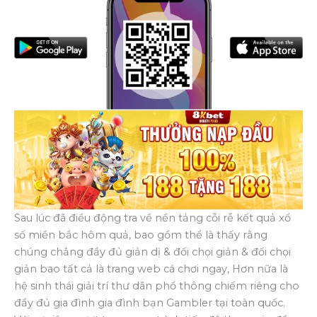
Sau lúc đã điều động tra về nền tảng cỗi rễ kết quả xổ
số miền bắc hôm quả, bao gồm thể là thấy rằng
chúng chẳng đầy đủ giản dị & đối chọi giản & đối chọi
giản bao tất cả là trang web cá chơi ngay, Hơn nữa là
hệ sinh thái giải trí thư dãn phổ thông chiếm riêng cho
đầy đủ gia đình gia đình bạn Gambler tại toàn quốc.