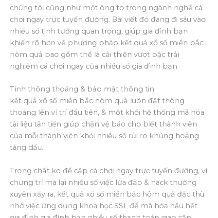
chúng tôi cũng như một ông to trong ngành nghề cá
chơi ngay trực tuyến đường. Bài viết đó đang đi sâu vào
nhiều số tinh tướng quan trọng, giúp gia đình bạn
khiến rõ hơn về phương pháp kết quả xổ số miền bắc
hôm quả bao gồm thể là cải thiện vượt bậc trải
nghiệm cá chơi ngay của nhiều số gia đình bạn.
Tính thông thoáng & bảo mật thông tin
kết quả xổ số miền bắc hôm quả luôn đặt thông
thoáng lên ví trí đầu tiên, & một khối hệ thống mã hóa
tài liệu tân tiến giúp chặn vệ báo cho biết thành viên
của mỗi thành viên khỏi nhiều số rủi ro khủng hoảng
tàng dấu.
Trong chất ko đề cập cá chơi ngay trực tuyến đường, vì
chưng trí mà lại nhiều số việc lừa đảo & hack thường
xuyên xẩy ra, kết quả xổ số miền bắc hôm quả đặc thù
nhờ việc ứng dụng khoa học SSL để mã hóa hầu hết
gia đình gia đình bạn nhiều số thanh toán giao căn