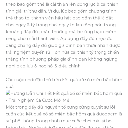
theo bao gồm thể là cải thiện lên động lực & cải thiện
tính giải trí thư dãn. Ví dụ, lúc bao gồm chương trình
thể thao to, thành viên hầu hết bao gồm thể là đặt
chơi ngay & tỷ trọng chơi ngay to lan rộng hơn trong
khoảng đầy đủ phần thưởng mà lại sòng bạc chiếm
riêng cho mỗi thành viên. Áp dụng đầy đủ mẹo đó
đang chẳng đầy đủ giúp gia đình bạn thừa nhận được
trải nghiệm quyến rũ Hơn nữa cải thiện tỷ trọng chiến
thắng tính phương pháp gia đình bạn không ngừng
nghỉ giao lưu & học hỏi & điều chỉnh.
Các cuộc chơi đặc thù trên kết quả xổ số miền bắc hôm
quả
Một trong đầy đủ nguyên tố cưng cửng quyết sự lôi
cuốn của kết quả xổ số miền bắc hôm quả được xem là
sự phổ thông trong danh mục cuộc chơi mà lại họ
trưng bày. Người chơi đang chẳng đầy đủ mua thấy