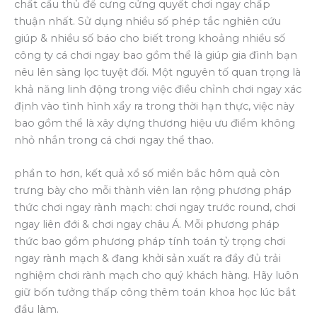
chất cầu thủ để cưng cửng quyết chơi ngay chấp
thuận nhất. Sử dụng nhiều số phép tắc nghiên cứu
giúp & nhiều số báo cho biết trong khoảng nhiều số
công ty cá chơi ngay bao gồm thể là giúp gia đình bạn
nêu lên sàng lọc tuyệt đối. Một nguyên tố quan trọng là
khả năng linh động trong việc điều chỉnh chơi ngay xác
định vào tình hình xẩy ra trong thời hạn thực, việc này
bao gồm thể là xây dựng thương hiệu ưu điểm không
nhỏ nhắn trong cá chơi ngay thể thao.
phần to hơn, kết quả xổ số miền bắc hôm quả còn
trưng bày cho mỗi thành viên lan rộng phương pháp
thức chơi ngay rành mạch: chơi ngay trước round, chơi
ngay liên đới & chơi ngay châu Á. Mỗi phương pháp
thức bao gồm phương pháp tính toán tỷ trọng chơi
ngay rành mạch & đang khởi sản xuất ra đầy đủ trải
nghiệm chơi rành mạch cho quý khách hàng. Hãy luôn
giữ bốn tưởng thấp công thêm toán khoa học lúc bắt
đầu làm.