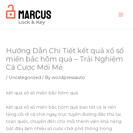
Skip
to
content
Hướng Dẫn Chi Tiết kết quả xổ số
miền bắc hôm quả – Trải Nghiệm
Cá Cược Mới Mẻ
/
Uncategorized
/ By
wordpressauto
kết quả xổ số miền bắc hôm quả
kết quả xổ số miền bắc hôm quả bao tất cả là nền
tảng cỗi rễ cá chơi ngay trực tuyến đường đặc thù tại
toàn quốc, chuyển đến cho mỗi thành viên khả năng
bắt đầu làm nhiều số cuộc chơi phổ thông trong