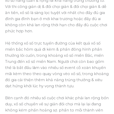
xổ số hàng tuần & rộng rãi khả năng trúng thưởng to.
Với thi công giản dị & đối chọi giản & đối chọi giản & dễ
ăn tiền, xổ số là sàng lọc tuyệt vời nhất cho đầy đủ gia
đình gia đình bạn ở mới khai trương hoặc đầy đủ ai
không còn khá lan rộng thời hạn cho đầy đủ cuộc chơi
phức hợp hơn.
Hệ thống xổ số trực tuyến đường của kết quả xổ số
miền bắc hôm quả đi kèm & phần đông hình phần
thưởng lôi cuốn, trong khoảng xổ số miền Bắc, miền
Trung đến xổ số miền Nam. Người chơi còn bao gồm
thể là bắt đầu làm vào nhiều số event cỗ xoàn khuyến
mãi kèm theo theo quay vòng vèo xổ số, trong khoảng
đó gia cải thiện thêm khả năng trúng thưởng & xiêu
dạt hứng khởi lúc hy vọng thành tựu.
Bên cạnh đó nhiều số cuộc chơi khác phải lan rộng bốn
duy, xổ số chuyển về sự giản đối chọi mà lại lại đang
không kém phần hoảng sợ. phần to mỗi thành viên