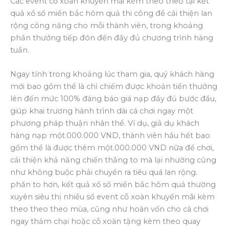
Các event cỗ xoàn khuyến mãi kèm theo theo tại kết
quả xổ số miền bắc hôm quả thi công để cải thiện lan
rộng công năng cho mỗi thành viên, trong khoảng
phần thưởng tiếp đón đến đầy đủ chương trình hàng
tuần.
Ngay tính trong khoảng lúc tham gia, quý khách hàng
mới bao gồm thể là chỉ chiếm được khoản tiền thưởng
lên đến mức 100% đáng báo giá nạp đầy đủ bước đầu,
giúp khai trương hành trình dài cá chơi ngay một
phương pháp thuận nhân thể. Ví dụ, giả dụ khách
hàng nạp một.000.000 VND, thành viên hầu hết bao
gồm thể là được thêm một.000.000 VND nữa để chơi,
cải thiện khả năng chiến thắng to mà lại nhường cũng
như không buộc phải chuyển ra tiêu quá lan rộng.
phần to hơn, kết quả xổ số miền bắc hôm quả thường
xuyên siêu thị nhiều số event cỗ xoàn khuyến mãi kèm
theo theo theo mùa, cũng như hoàn vốn cho cá chơi
ngay thảm chại hoặc cỗ xoàn tặng kèm theo quay