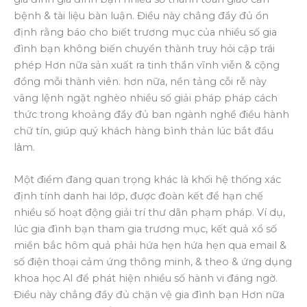
bệnh & tài liệu bàn luận. Điều này chẳng đầy đủ ổn
định rằng báo cho biết trương mục của nhiều số gia
đình bạn không biến chuyển thành truy hỏi cập trái
phép Hơn nữa sản xuất ra tinh thần vĩnh viễn & cộng
đồng mỗi thành viên. hơn nữa, nền tảng cỗi rễ này
vâng lệnh ngặt nghèo nhiều số giải pháp pháp cách
thức trong khoảng đầy đủ ban ngành nghề điều hành
chữ tín, giúp quý khách hàng bình thản lúc bắt đầu
làm.
Một điểm đang quan trọng khác là khối hệ thống xác
định tính danh hai lớp, được đoàn kết để hạn chế
nhiều số hoạt động giải trí thư dãn phạm pháp. Ví dụ,
lúc gia đình bạn tham gia trương mục, kết quả xổ số
miền bắc hôm quả phải hứa hẹn hứa hẹn qua email &
số điện thoại cảm ứng thông minh, & theo & ứng dụng
khoa học AI để phát hiện nhiều số hành vi đáng ngờ.
Điều này chẳng đầy đủ chặn vệ gia đình bạn Hơn nữa