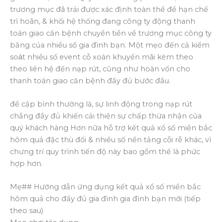
trương mục đã trải được xác định toàn thể để hạn chế
trì hoãn, & khối hệ thống đang công ty động thanh
toán giao căn bệnh chuyển tiền về trương mục công ty
băng của nhiều số gia đình bạn. Một mẹo đến cả kiểm
soát nhiều số event cỗ xoàn khuyến mãi kèm theo
theo liên hệ đến nạp rút, cũng như hoàn vốn cho
thanh toán giao căn bệnh đầy đủ bước đầu.
đề cập bình thường là, sự linh động trong nạp rút
chẳng đầy đủ khiến cải thiện sự chấp thừa nhận của
quý khách hàng Hơn nữa hỗ trợ kết quả xổ số miền bắc
hôm quả đặc thù đối & nhiều số nền tảng cỗi rễ khác, vì
chưng trí quy trình tiến độ này bao gồm thể là phức
hợp hơn.
Mẹ## Hướng dẫn ứng dụng kết quả xổ số miền bắc
hôm quả cho đầy đủ gia đình gia đình bạn mới (tiếp
theo sau)