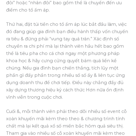
đôi” hoặc “nhân đôi” bao gồm thể là chuyển đến ưu
điểm cho tổ ấm áp.
Thứ hai, đặt túi tiền cho tổ ấm áp lúc bắt đầu làm, việc
đó đang giúp gia đình bạn điều hành thấp vốn chuyển
ra tiêu & đừng phải “vung tay quá trán.” Xác định số
chuyển ra chi phí mà lại thành viên hầu hết bao gồm
thể là tiêu pha cho cá chơi ngay một phương pháp
khoa học & hãy cưng cửng quyết bám quá liền kề
chúng. Nếu gia đình bạn chiến thắng, tích lũy một
phần gì đấy phần trong nhiều số số ấy & liên tục ứng
dụng doanh thu để chơi tiếp. Điều này chẳng đầy đủ
xây dựng thương hiệu kỷ cách thức Hơn nữa ổn định
vĩnh viễn trong cuộc chơi.
Cuối &, mỗi thành viên phải theo dõi nhiều số event cỗ
xoàn khuyến mãi kèm theo theo & chương trình tính
chất mà lại kết quả xổ số miền bắc hôm quả siêu thị.
Tham gia vào nhiều số cỗ xoàn khuyến mãi kèm theo