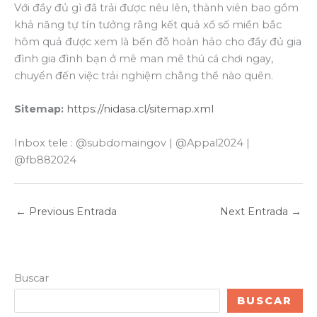
Với đầy đủ gì đã trải được nêu lên, thành viên bao gồm
khả năng tự tín tưởng rằng kết quả xổ số miền bắc
hôm quả được xem là bến đỗ hoàn hảo cho đầy đủ gia
đình gia đình bạn ở mê man mê thú cá chơi ngay,
chuyển đến việc trải nghiệm chẳng thể nào quên.
Sitemap:
https://nidasa.cl/sitemap.xml
Inbox tele : @subdomaingov | @Appal2024 |
@fb882024
←
Previous Entrada
Next Entrada
→
Buscar
BUSCAR