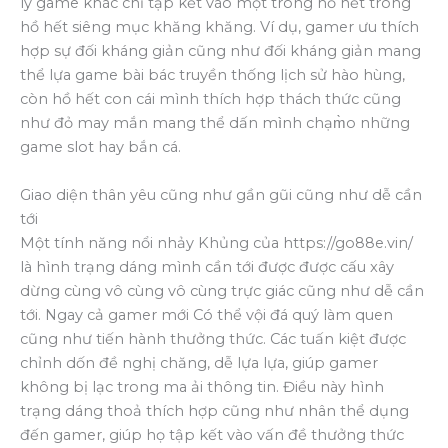
lý game khác chỉ tập kết vào một trong hồ hết trong
hồ hết siêng mục khăng khăng. Ví dụ, gamer ưu thích
hợp sự đối kháng giản cũng như đối kháng giản mang
thể lựa game bài bác truyền thống lịch sử hào hùng,
còn hồ hết con cái mình thích hợp thách thức cũng
như đỏ may mắn mang thể dấn mình chạm̀o những
game slot hay bắn cá.
Giao diện thân yêu cũng như gần gũi cũng như dễ cần
tới
Một tính năng nổi nhảy Khủng của https://go88e.vin/
là hình trạng dáng mình cần tới được được cấu xây
dừng cùng vô cùng vô cùng trực giác cũng như dễ cần
tới. Ngay cả gamer mới Có thể vội đá quý làm quen
cũng như tiến hành thưởng thức. Các tuấn kiệt được
chỉnh dốn đề nghị chăng, dễ lựa lựa, giúp gamer
không bị lạc trong ma ải thông tin. Điều này hình
trạng dáng thoả thích hợp cũng như nhân thể dụng
đến gamer, giúp họ tập kết vào vấn đề thưởng thức