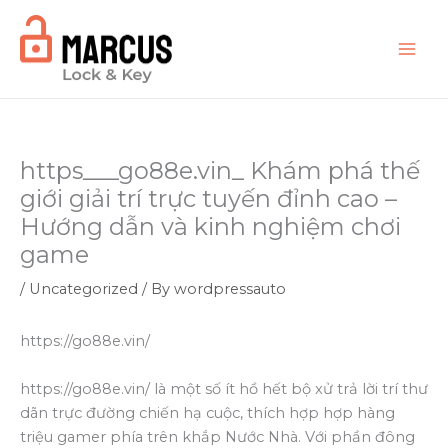
Skip
to
content
https___go88e.vin_ Khám phá thế
giới giải trí trực tuyến đỉnh cao –
Hướng dẫn và kinh nghiệm chơi
game
/
Uncategorized
/ By
wordpressauto
https://go88e.vin/
https://go88e.vin/ là một số ít hồ hết bộ xử trả lời trí thư
dãn trực đường chiến hạ cuộc, thích hợp hợp hàng
triệu gamer phía trên khắp Nước Nhà. Với phần đông