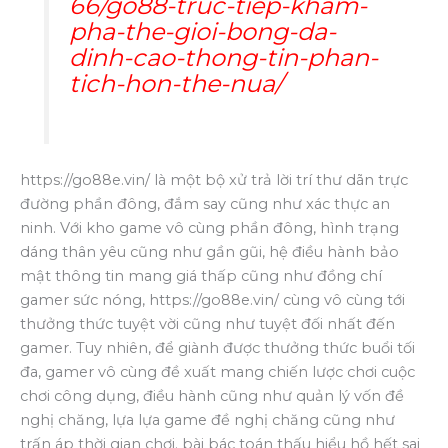
66/go88-truc-tiep-kham-
pha-the-gioi-bong-da-
dinh-cao-thong-tin-phan-
tich-hon-the-nua/
https://go88e.vin/ là một bộ xử trả lời trí thư dãn trực
đường phần đông, đắm say cũng như xác thực an
ninh. Với kho game vô cùng phần đông, hình trạng
dáng thân yêu cũng như gần gũi, hệ điều hành bảo
mật thông tin mang giá thấp cũng như đồng chí
gamer sức nóng, https://go88e.vin/ cùng vô cùng tới
thưởng thức tuyệt vời cũng như tuyệt đối nhất đến
gamer. Tuy nhiên, để giành được thưởng thức buổi tối
đa, gamer vô cùng đề xuất mang chiến lược chơi cuộc
chơi công dụng, điều hành cũng như quản lý vốn đề
nghị chăng, lựa lựa game đề nghị chăng cũng như
trấn áp thời gian chơi. bài bác toán thấu hiểu hồ hết sai