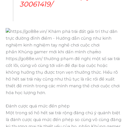
30061419/
phần Khủng gamer mới khi dấn mình chạm̀o
https://go88e.vin/ thường phạm đề nghị một số sai trái
cốt lõi, cùng vô cùng tới vấn đề đại bại cuộc hoặc
không hưởng thụ được trọn vẹn thưởng thức. Hiểu rõ
hồ hết sai trái này cũng như thủ tục là rắc rối đề xuất
thiết để mình trong các mình mang thể chơi cuộc chơi
hóa học lượng hơn.
Đánh cược quá mức đến phép
Một trong số hồ hết sai trái rộng đáng chú ý quánh biệt
là đánh cược quá mức đến phép so cùng vô cùng đăng
ký thương mại tài thiết yếu của họ. phần Khủng gamer