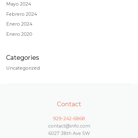
Mayo 2024
Febrero 2024
Enero 2024
Enero 2020
Categories
Uncategorized
Contact
929-242-6868
contact@info.com
6027 38th Ave SW