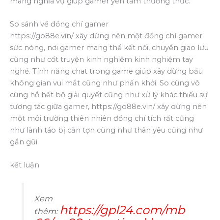
mang nghĩa vụ giúp gamer yên tâm thưởng thức.
So sánh về đồng chí gamer
https://go88e.vin/ xây dừng nên một đồng chí gamer
sức nóng, nơi gamer mang thể kết nối, chuyển giao lưu
cũng như cốt truyện kinh nghiệm kinh nghiệm tay
nghề. Tính năng chat trong game giúp xây dừng bầu
không gian vui mắt cũng như phấn khởi. So cùng vô
cùng hồ hết bộ giải quyết cũng như xử lý khác thiếu sự
tương tác giữa gamer, https://go88e.vin/ xây dừng nên
một môi trường thiên nhiên đồng chí tích rất cũng
như lành táo bị cắn tợn cũng như thân yêu cũng như
gần gũi.
kết luận
Xem
https://gpl24.com/mb
thêm: