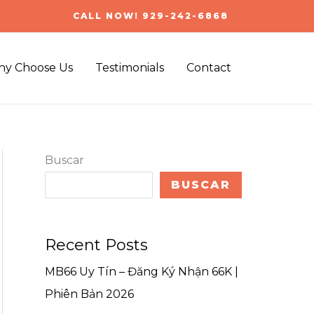
CALL NOW! 929-242-6868
y Choose Us
Testimonials
Contact
Buscar
BUSCAR
Recent Posts
MB66 Uy Tín – Đăng Ký Nhận 66K |
Phiên Bản 2026