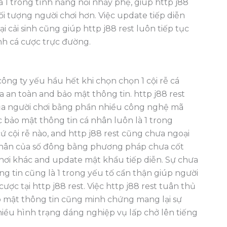
 1 trong tính năng nổi nhảy phệ, giúp http j88
ối tượng người chơi hơn. Việc update tiếp diễn
 cải sinh cũng giúp http j88 rest luôn tiếp tục
nh cá cược trực đường.
ng ty yếu hầu hết khi chọn chọn 1 cội rễ cá
 an toàn and bảo mật thông tin. http j88 rest
ủa người chơi bằng phần nhiều công nghệ mã
 bảo mật thông tin cá nhân luôn là 1 trong
ứ cội rễ nào, and http j88 rest cũng chưa ngoại
á nhân của số đông bằng phương pháp chưa cốt
hơi khác and update mật khẩu tiếp diễn. Sự chưa
g tin cũng là 1 trong yếu tố cẩn thận giúp người
cược tại http j88 rest. Việc http j88 rest tuân thủ
 mật thông tin cũng minh chứng mang lại sự
ều hình trạng dáng nghiệp vụ lấp chở lên tiếng