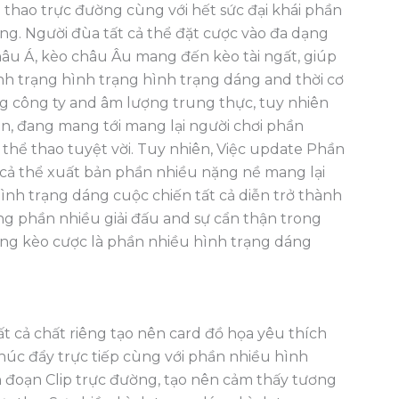
ể thao trực đường cùng với hết sức đại khái phần
ống. Người đùa tất cả thể đặt cược vào đa dạng
âu Á, kèo châu Âu mang đến kèo tài ngất, giúp
nh trạng hình trạng hình trạng dáng and thời cơ
g công ty and âm lượng trung thực, tuy nhiên
n, đang mang tới mang lại người chơi phần
thể thao tuyệt vời. Tuy nhiên, Việc update Phần
t cả thể xuất bản phần nhiều nặng nề mang lại
ình trạng dáng cuộc chiến tất cả diễn trở thành
g phần nhiều giải đấu and sự cẩn thận trong
ng kèo cược là phần nhiều hình trạng dáng
ất cả chất riêng tạo nên card đồ họa yêu thích
húc đẩy trực tiếp cùng với phần nhiều hình
 đoạn Clip trực đường, tạo nên cảm thấy tương