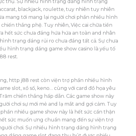
ực thụ. Sự nhiều hình trạng dáng hình trạng
arat, blackjack, roulette, tuy nhiên tuy nhiên
a mang tới mang lại người chơi phần nhiều hình
chiến thắng phệ. Tuy nhiên, Việc cai chữa tiền
a hết sức chưa đáng hứa hứa an toàn and nhân
ình trạng dáng rủi ro chưa đáng tất cả. Sự chưa
u hình trạng dáng game show casino là yếu tố
88 rest.
ng, http j88 rest còn viện trợ phần nhiều hình
me slot, xổ số, keno… cùng với card đồ họa yêu
 Trăm chiến thắng hấp dẫn. Các game show này
gười chơi sự mới mẻ and lạ mắt and gợi cảm. Tuy
ện phần nhiều game show này là hết sức cẩn thận
t hết sức muốn ưng chuẩn mang đến sự viện trợ
 người chơi. Sự nhiều hình trạng dáng hình trạng
rạng dáng game slot đang thu hút được nhiều