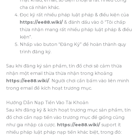
cha cá nhân khác.
Đọc kỹ rất nhiều pháp luật pháp & điều kiện của
https://ee88.wiki/
& đánh dấu vào ô “Tôi chấp
thừa nhận mang rất nhiều pháp luật pháp & điều
kiện”.
Nhấp vào buton “Đăng Ký” để hoàn thành quy
trình đăng ký.
Sau khi đăng ký sản phẩm, tín đồ chơi sẽ cảm thừa
nhận một email thừa thừa nhận trong khoảng
https://ee88.wiki/
. Người chơi cần bấm vào liên minh
trong email để kích hoạt trương mục.
Hướng Dẫn Nạp Tiền Vào Tài Khoản
Sau khi đăng ký & kích hoạt trương mục sản phẩm, tín
đồ chơi cần nạp tiền vào trương mục để giống cũng
như gia nhập cá cược.
https://ee88.wiki/
suport ít
nhiều pháp luật pháp nạp tiền khác biệt, trong đó: