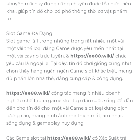
khuyến mãi huy đụng cũng chuyên được tổ chức triển
khai, giúp tín đồ chơi có phổ thông thời cơ vật phẩm
to.
Slot Game Đa Dạng
Slot game là 1 trong những trong rất nhiều một vài
một vài thể loại dáng Game được yêu mến nhất tại
một vài casino trực tuyến, &
https://ee88.wiki/
chưa
yêu cầu là ngoại lệ. Tại đây, tín đồ chơi giống cũng như
chọn thấy hàng ngàn ngàn Game slot khác biệt, mang
đủ phần lớn nhà thể, đẳng cung cấp & công dụng.
https://ee88.wiki/
cộng tác mang ít nhiều doanh
nghiệp chế tạo ra game slot top đầu cuộc sống để dẫn
đến cho tín đồ chơi một vài Game slot loại dung dịch
lượng cao, mang hình ảnh mê thích mắt, âm nhạc
sống đụng & gameplay huy đụng.
Các Game slot tại
https://ee88.wiki/
có Xác Suất trả