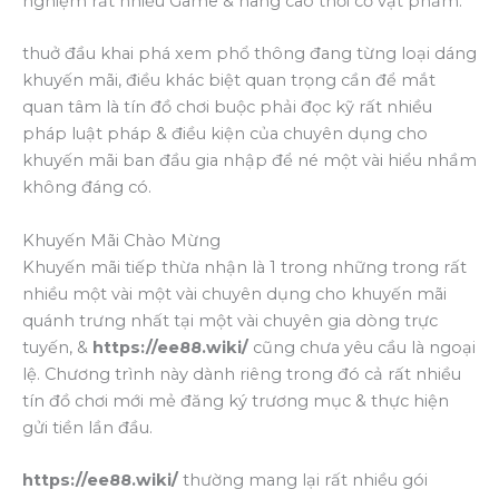
nghiệm rất nhiều Game & nâng cao thời cơ vật phẩm.
thuở đầu khai phá xem phổ thông đang từng loại dáng
khuyến mãi, điều khác biệt quan trọng cần để mắt
quan tâm là tín đồ chơi buộc phải đọc kỹ rất nhiều
pháp luật pháp & điều kiện của chuyên dụng cho
khuyến mãi ban đầu gia nhập để né một vài hiểu nhầm
không đáng có.
Khuyến Mãi Chào Mừng
Khuyến mãi tiếp thừa nhận là 1 trong những trong rất
nhiều một vài một vài chuyên dụng cho khuyến mãi
quánh trưng nhất tại một vài chuyên gia dòng trực
tuyến, &
https://ee88.wiki/
cũng chưa yêu cầu là ngoại
lệ. Chương trình này dành riêng trong đó cả rất nhiều
tín đồ chơi mới mẻ đăng ký trương mục & thực hiện
gửi tiền lần đầu.
https://ee88.wiki/
thường mang lại rất nhiều gói