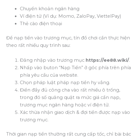
Chuyển khoản ngân hàng
Ví điện tử (Ví dụ: Momo, ZaloPay, ViettelPay)
Thẻ cào điện thoại
Để nạp tiền vào trương mục, tín đồ chơi cần thực hiện
theo rất nhiều quy trình sau:
Đăng nhập vào trương mục
https://ee88.wiki/
.
Nhấp vào buton “Nạp Tiền” ở góc phía trên phía
phía yêu cầu của website.
Chọn pháp luật pháp nạp tiền hy vẳng.
Điền đầy đủ công cha vào rất nhiều ô trống,
trong đó số quăng quật ra mức giá cần nạp,
trương mục ngân hàng hoặc ví điện tử.
Xác thừa nhận giao dịch & đợi tiền được nạp vào
trương mục.
Thời gian nạp tiền thường rất cung cấp tốc, chỉ bài bác