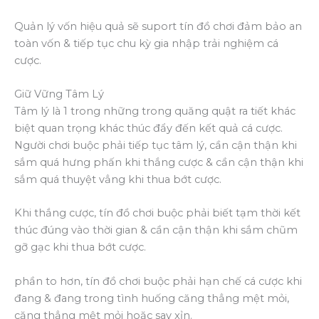
Quản lý vốn hiệu quả sẽ suport tín đồ chơi đảm bảo an
toàn vốn & tiếp tục chu kỳ gia nhập trải nghiệm cá
cược.
Giữ Vững Tâm Lý
Tâm lý là 1 trong những trong quăng quật ra tiết khác
biệt quan trọng khác thúc đẩy đến kết quả cá cược.
Người chơi buộc phải tiếp tục tâm lý, cần cận thận khi
sắm quá hưng phấn khi thắng cược & cần cận thận khi
sắm quá thuyệt vẳng khi thua bớt cược.
Khi thắng cược, tín đồ chơi buộc phải biết tạm thời kết
thúc đúng vào thời gian & cần cận thận khi sắm chũm
gỡ gạc khi thua bớt cược.
phần to hơn, tín đồ chơi buộc phải hạn chế cá cược khi
đang & đang trong tình huống căng thẳng mệt mỏi,
căng thẳng mệt mỏi hoặc say xỉn.