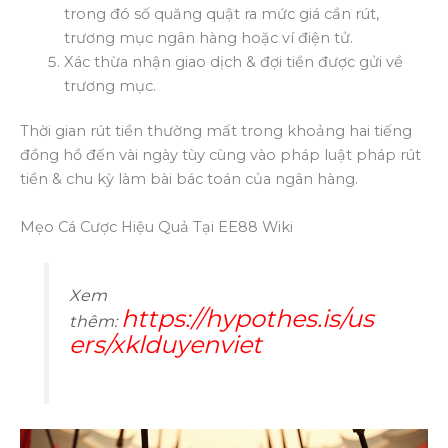
trong đó số quăng quật ra mức giá cần rút,
trương mục ngân hàng hoặc ví điện tử.
Xác thừa nhận giao dịch & đợi tiền được gửi về
trương mục.
Thời gian rút tiền thường mất trong khoảng hai tiếng
đồng hồ đến vài ngày tùy cùng vào pháp luật pháp rút
tiền & chu kỳ làm bài bác toán của ngân hàng.
Mẹo Cá Cược Hiệu Quả Tại EE88 Wiki
Xem
https://hypothes.is/us
thêm:
ers/xklduyenviet