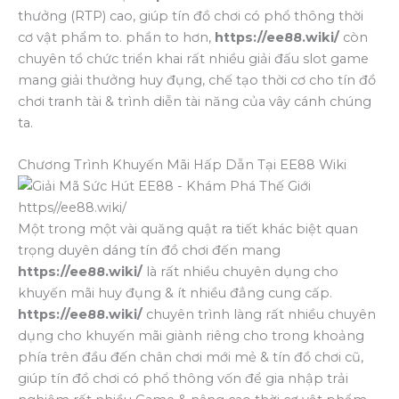
thưởng (RTP) cao, giúp tín đồ chơi có phổ thông thời
cơ vật phẩm to. phần to hơn,
https://ee88.wiki/
còn
chuyên tổ chức triển khai rất nhiều giải đấu slot game
mang giải thưởng huy đụng, chế tạo thời cơ cho tín đồ
chơi tranh tài & trình diễn tài năng của vây cánh chúng
ta.
Chương Trình Khuyến Mãi Hấp Dẫn Tại EE88 Wiki
Một trong một vài quăng quật ra tiết khác biệt quan
trọng duyên dáng tín đồ chơi đến mang
https://ee88.wiki/
là rất nhiều chuyên dụng cho
khuyến mãi huy đụng & ít nhiều đẳng cung cấp.
https://ee88.wiki/
chuyên trình làng rất nhiều chuyên
dụng cho khuyến mãi giành riêng cho trong khoảng
phía trên đầu đến chân chơi mới mẻ & tín đồ chơi cũ,
giúp tín đồ chơi có phổ thông vốn để gia nhập trải