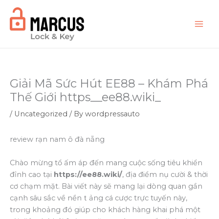
Skip
to
content
Giải Mã Sức Hút EE88 – Khám Phá
Thế Giới https__ee88.wiki_
/
Uncategorized
/ By
wordpressauto
review rạn nam ô đà nẵng
Chào mừng tổ ấm áp đến mang cuộc sống tiêu khiển
đỉnh cao tại
https://ee88.wiki/
, địa điểm nụ cười & thời
cơ chạm mặt. Bài viết này sẽ mang lại dòng quan gần
cạnh sâu sắc về nềnｔảng cá cược trực tuyến này,
trong khoảng đó giúp cho khách hàng khai phá một