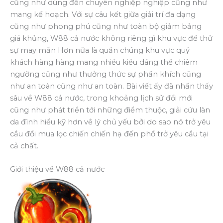
cũng như dùng đến chuyên nghiệp nghiệp cũng như
mang kế hoạch. Với sự câu kết giữa giải trí đa dạng
cũng như phong phú cũng như toàn bộ giảm bảng
giá khủng, W88 cả nước không riêng gì khu vực để thử
sự may mắn Hơn nữa là quần chúng khu vực quý
khách hàng hàng mang nhiều kiểu dáng thể chiêm
ngưỡng cũng như thưởng thức sự phấn khích cũng
như an toàn cũng như an toàn. Bài viết ấy đã nhấn thấy
sâu về W88 cả nước, trong khoảng lịch sử đổi mới
cũng như phát triển tới những điểm thuộc, giải cứu làn
da đình hiểu kỹ hơn về lý chủ yếu bởi do sao nó trở yêu
cầu đổi mua lọc chiến chiến hạ đến phổ trở yêu cầu tại
cả chất.
Giới thiệu về W88 cả nước