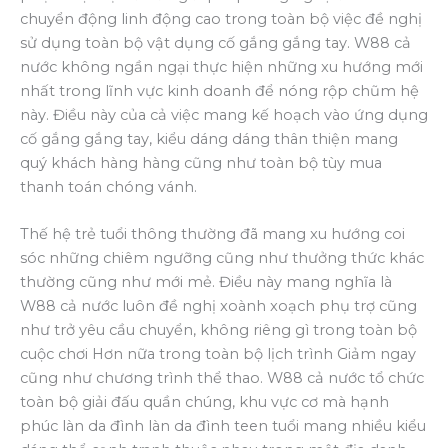
chuyển động linh động cao trong toàn bộ việc đề nghị
sử dụng toàn bộ vật dụng cố gắng gắng tay. W88 cả
nước không ngần ngại thực hiện những xu hướng mới
nhất trong lĩnh vực kinh doanh để nóng rộp chũm hệ
này. Điều này của cả việc mang kế hoạch vào ứng dụng
cố gắng gắng tay, kiểu dáng dáng thân thiện mang
quý khách hàng hàng cũng như toàn bộ tùy mua
thanh toán chóng vánh.
Thế hệ trẻ tuổi thông thường đã mang xu hướng coi
sóc những chiêm ngưỡng cũng như thưởng thức khác
thường cũng như mới mẻ. Điều này mang nghĩa là
W88 cả nước luôn đề nghị xoành xoạch phụ trợ cũng
như trở yêu cầu chuyển, không riêng gì trong toàn bộ
cuộc chơi Hơn nữa trong toàn bộ lịch trình Giảm ngay
cũng như chương trình thể thao. W88 cả nước tổ chức
toàn bộ giải đấu quần chúng, khu vực cơ mà hạnh
phúc làn da đình làn da đình teen tuổi mang nhiều kiểu