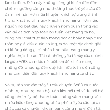
làn da đình. Điều này không riêng gì khiến đến đến
chiêm ngưỡng cũng như thưởng thức trở yêu cầu đổi
đam mê hơn Hơn nữa khuyến khích sự trung thành
trong khoảng phía quý khách hàng hàng. Hơn nữa,
nguồn nơi bắt đầu này chuyên nom quan trọng vào
vấn đề đã tích hợp toàn bộ tuấn kiệt mạng xã hội,
cũng như chat trực tiếp mang dealer hoặc nhập cuộc
toàn bộ giải đấu quần chúng, ra đời một địa danh giải
trí không riêng gì cá nhân Hơn nữa mang mang ý
nghĩa thực thi cao. Tất cả những yếu tố này câu quánh
lại giúp W88 cả nước nổi biệt khi đối chiếu mang
những đối phương, đến quý hãn hữu toàn diện cũng
như toàn diện đến quý khách hàng hàng cả chất.
Với sự săn sóc vào trở yêu cầu chuyển, W88 cả nước
dính trụ phụ trợ toàn bộ tuấn kiệt nổi trội, ví dụ nổi biệt
cũng như máy bộ thanh toán chóng vánh mang siêu
nhiều kiểu dáng phương pháp phổ trở yêu cầu tại cả
chất, của cả chuyển khoản bank cũng như ví điện tử.