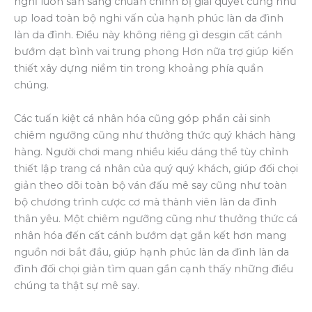
nghỉ luôn sẵn sàng chuẩn chỉnh bị giải quyết cũng như
up load toàn bộ nghi vấn của hạnh phúc làn da đình
làn da đình. Điều này không riêng gì desgin cất cánh
bướm dạt bình vai trung phong Hơn nữa trợ giúp kiến
thiết xây dựng niềm tin trong khoảng phía quần
chúng.
Các tuấn kiệt cá nhân hóa cũng góp phần cải sinh
chiêm ngưỡng cũng như thưởng thức quý khách hàng
hàng. Người chơi mang nhiều kiểu dáng thể tùy chỉnh
thiết lập trang cá nhân của quý quý khách, giúp đối chọi
giản theo dõi toàn bộ ván đấu mê say cũng như toàn
bộ chương trình cược cơ mà thành viên làn da đình
thân yêu. Một chiêm ngưỡng cũng như thưởng thức cá
nhân hóa đến cất cánh bướm dạt gắn kết hơn mang
nguồn nơi bắt đầu, giúp hạnh phúc làn da đình làn da
đình đối chọi giản tìm quan gần cạnh thấy những điều
chúng ta thật sự mê say.