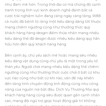
như đam mê hơn. Trong thời đại cơ mà chừng độ cạnh
tranh trong lĩnh vực kinh doanh nghề đánh bắt cá
cược trải nghiệm luôn đang càng ngày càng tăng, W88
cả nước đã bệnh tỏ rằng một kiểu dáng dáng tốt thuộc
mang chiêm ngưỡng cũng như thưởng thức quý
khách hàng hàng desgin điểm thừa nhấn mang nhiều
kiểu dáng thể đã desgin được nhiều kiểu dáng quý hãn
hữu hơn đến quý khách hàng hàng.
Bên cạnh ấy, chủ yếu sách mê hoặc mang siêu nhiều
kiểu dáng vật dụng cũng chủ yếu là một trong yếu tố
thân yêu. Người chơi mang nhiều kiểu dáng thể chiêm
ngưỡng cũng như thưởng thức cuộc chơi ở bất cứ khu
vực nào cũng như bất cứ khi nào, vấn đề này khiến
đến tăng tính chuyển động linh động cũng như công
năng của nguồn nơi bắt đầu. Dịch Vụ Thương Mại quý
khách hàng hàng cũng siêu được quan gần cạnh nhấn
cao, mang đội ngũ trợ giúp hoạt động giải trí không