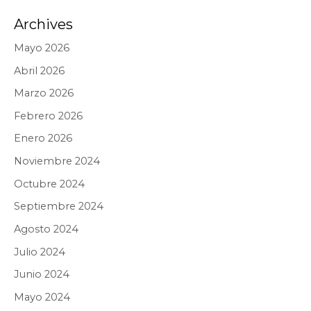
Archives
Mayo 2026
Abril 2026
Marzo 2026
Febrero 2026
Enero 2026
Noviembre 2024
Octubre 2024
Septiembre 2024
Agosto 2024
Julio 2024
Junio 2024
Mayo 2024