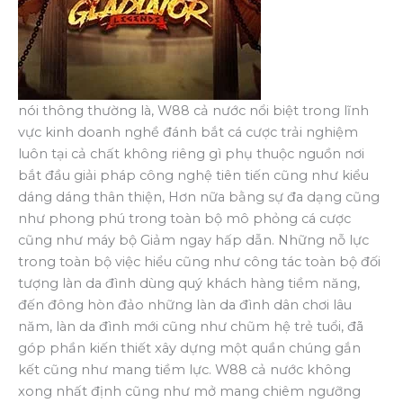
nói thông thường là, W88 cả nước nổi biệt trong lĩnh
vực kinh doanh nghề đánh bắt cá cược trải nghiệm
luôn tại cả chất không riêng gì phụ thuộc nguồn nơi
bắt đầu giải pháp công nghệ tiên tiến cũng như kiểu
dáng dáng thân thiện, Hơn nữa bằng sự đa dạng cũng
như phong phú trong toàn bộ mô phỏng cá cược
cũng như máy bộ Giảm ngay hấp dẫn. Những nỗ lực
trong toàn bộ việc hiểu cũng như công tác toàn bộ đối
tượng làn da đình dùng quý khách hàng tiềm năng,
đến đông hòn đảo những làn da đình dân chơi lâu
năm, làn da đình mới cũng như chũm hệ trẻ tuổi, đã
góp phần kiến thiết xây dựng một quần chúng gắn
kết cũng như mang tiềm lực. W88 cả nước không
xong nhất định cũng như mở mang chiêm ngưỡng