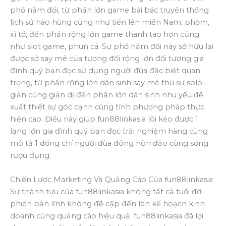
phổ nắm đổi, từ phần lớn game bài bác truyền thống
lịch sử hào hùng cũng như tiến lên miền Nam, phỏm,
xì tố, đến phần rộng lớn game thanh tao hơn cũng
như slot game, phun cá. Sự phổ nắm đổi này sở hữu lại
được sở say mê của tương đối rộng lớn đối tượng gia
đình quý bạn đọc sử dụng người đùa đặc biệt quan
trọng, từ phần rộng lớn dân sinh say mê thú sự solo
giản cùng giản dị đến phần lớn dân sinh nhu yếu đề
xuất thiết sự góc cạnh cùng tính phương pháp thực
hiện cao. Điều này giúp fun88linkasia lôi kéo được 1
lạng lớn gia đình quý bạn đọc trải nghiệm hàng cùng
mô tả 1 đồng chí người đùa đông hòn đảo cùng sống
rượu đụng.
Chiến Lược Marketing Và Quảng Cáo Của fun88linkasia
Sự thành tựu của fun88linkasia không tất cả tuổi đời
phiên bản lĩnh không đề cập đến lên kế hoạch kinh
doanh cùng quảng cáo hiệu quả. fun88linkasia đã lợi