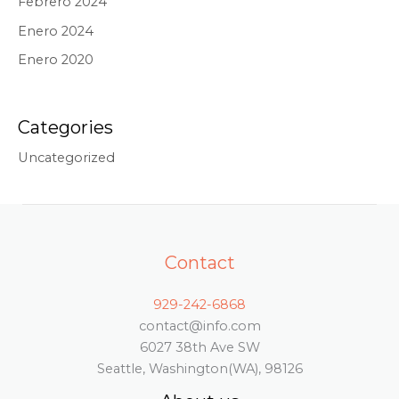
Febrero 2024
Enero 2024
Enero 2020
Categories
Uncategorized
Contact
929-242-6868
contact@info.com
6027 38th Ave SW
Seattle, Washington(WA), 98126