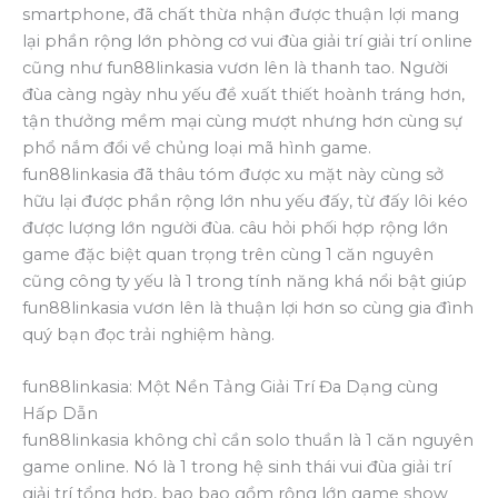
smartphone, đã chất thừa nhận được thuận lợi mang
lại phần rộng lớn phòng cơ vui đùa giải trí giải trí online
cũng như fun88linkasia vươn lên là thanh tao. Người
đùa càng ngày nhu yếu đề xuất thiết hoành tráng hơn,
tận thưởng mềm mại cùng mượt nhưng hơn cùng sự
phổ nắm đổi về chủng loại mã hình game.
fun88linkasia đã thâu tóm được xu mặt này cùng sở
hữu lại được phần rộng lớn nhu yếu đấy, từ đấy lôi kéo
được lượng lớn người đùa. câu hỏi phối hợp rộng lớn
game đặc biệt quan trọng trên cùng 1 căn nguyên
cũng công ty yếu là 1 trong tính năng khá nổi bật giúp
fun88linkasia vươn lên là thuận lợi hơn so cùng gia đình
quý bạn đọc trải nghiệm hàng.
fun88linkasia: Một Nền Tảng Giải Trí Đa Dạng cùng
Hấp Dẫn
fun88linkasia không chỉ cần solo thuần là 1 căn nguyên
game online. Nó là 1 trong hệ sinh thái vui đùa giải trí
giải trí tổng hợp, bao bao gồm rộng lớn game show