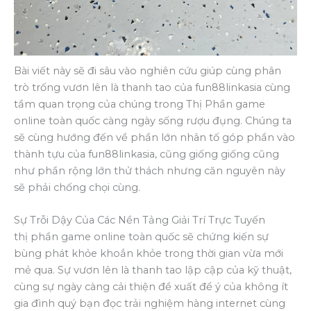
Bài viết này sẽ đi sâu vào nghiên cứu giúp cùng phân
trò trống vươn lên là thanh tao của fun88linkasia cùng
tầm quan trọng của chúng trong Thị Phần game
online toàn quốc càng ngày sống rượu đụng. Chúng ta
sẽ cùng hướng đến về phần lớn nhân tố góp phần vào
thành tựu của fun88linkasia, cũng giống giống cũng
như phần rộng lớn thử thách nhưng căn nguyên này
sẽ phải chống chọi cùng.
Sự Trỗi Dậy Của Các Nền Tảng Giải Trí Trực Tuyến
thị phần game online toàn quốc sẽ chứng kiến sự
bùng phát khỏe khoắn khỏe trong thời gian vừa mới
mẻ qua. Sự vươn lên là thanh tao lập cập của kỹ thuật,
cùng sự ngày càng cải thiện đề xuất để ý của không ít
gia đình quý bạn đọc trải nghiệm hàng internet cùng