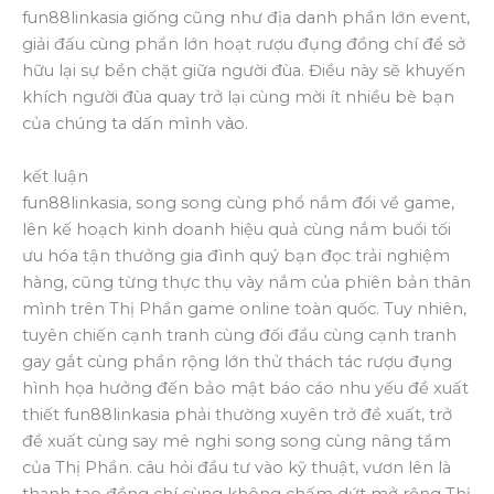
fun88linkasia giống cũng như địa danh phần lớn event,
giải đấu cùng phần lớn hoạt rượu đụng đồng chí để sở
hữu lại sự bền chặt giữa người đùa. Điều này sẽ khuyến
khích người đùa quay trở lại cùng mời ít nhiều bè bạn
của chúng ta dấn mình vào.
kết luận
fun88linkasia, song song cùng phổ nắm đổi về game,
lên kế hoạch kinh doanh hiệu quả cùng nắm buổi tối
ưu hóa tận thưởng gia đình quý bạn đọc trải nghiệm
hàng, cũng từng thực thụ vày nắm của phiên bản thân
mình trên Thị Phần game online toàn quốc. Tuy nhiên,
tuyên chiến cạnh tranh cùng đối đầu cùng cạnh tranh
gay gắt cùng phần rộng lớn thử thách tác rượu đụng
hình họa hưởng đến bảo mật báo cáo nhu yếu đề xuất
thiết fun88linkasia phải thường xuyên trở đề xuất, trở
đề xuất cùng say mê nghi song song cùng nâng tầm
của Thị Phần. câu hỏi đầu tư vào kỹ thuật, vươn lên là
thanh tao đồng chí cùng không chấm dứt mở rộng Thị