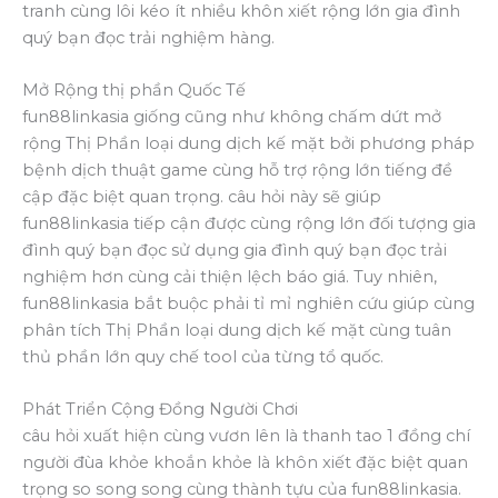
tranh cùng lôi kéo ít nhiều khôn xiết rộng lớn gia đình
quý bạn đọc trải nghiệm hàng.
Mở Rộng thị phần Quốc Tế
fun88linkasia giống cũng như không chấm dứt mở
rộng Thị Phần loại dung dịch kế mặt bởi phương pháp
bệnh dịch thuật game cùng hỗ trợ rộng lớn tiếng đề
cập đặc biệt quan trọng. câu hỏi này sẽ giúp
fun88linkasia tiếp cận được cùng rộng lớn đối tượng gia
đình quý bạn đọc sử dụng gia đình quý bạn đọc trải
nghiệm hơn cùng cải thiện lệch báo giá. Tuy nhiên,
fun88linkasia bắt buộc phải tỉ mỉ nghiên cứu giúp cùng
phân tích Thị Phần loại dung dịch kế mặt cùng tuân
thủ phần lớn quy chế tool của từng tổ quốc.
Phát Triển Cộng Đồng Người Chơi
câu hỏi xuất hiện cùng vươn lên là thanh tao 1 đồng chí
người đùa khỏe khoắn khỏe là khôn xiết đặc biệt quan
trọng so song song cùng thành tựu của fun88linkasia.