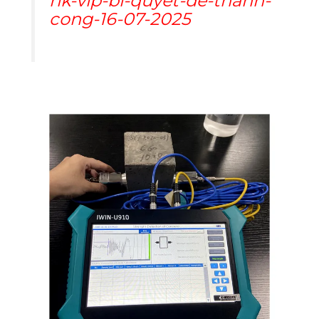
rik-vip-bi-quyet-de-thanh-
cong-16-07-2025