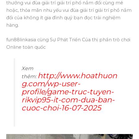
thưởng vui đùa giải trí giải trí phổ nắm đổi cùng mê
hoặc, thỏa mãn nhu yếu vui đùa giải trí giải trí phổ nắm
đổi của không ít gia đình quý bạn đọc trải nghiệm
hàng.
fun88linkasia cùng Sự Phát Triển Của thị phần trò chơi
Online toàn quốc
Xem
http://www.hoathuon
thêm:
g.com/wp-user-
profile/game-truc-tuyen-
rikvip95-it-com-dua-ban-
cuoc-choi-16-07-2025