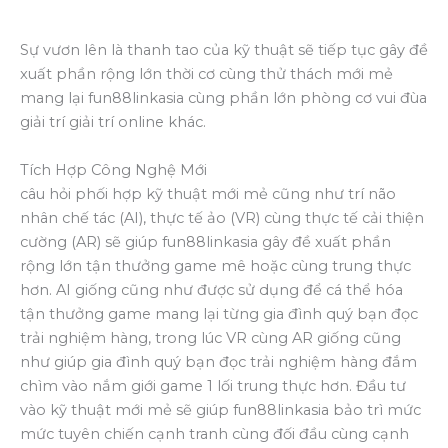
Sự vươn lên là thanh tao của kỹ thuật sẽ tiếp tục gây đề
xuất phần rộng lớn thời cơ cùng thử thách mới mẻ
mang lại fun88linkasia cùng phần lớn phòng cơ vui đùa
giải trí giải trí online khác.
Tích Hợp Công Nghệ Mới
câu hỏi phối hợp kỹ thuật mới mẻ cũng như trí não
nhân chế tác (AI), thực tế ảo (VR) cùng thực tế cải thiện
cường (AR) sẽ giúp fun88linkasia gây đề xuất phần
rộng lớn tận thưởng game mê hoặc cùng trung thực
hơn. AI giống cũng như được sử dụng để cá thể hóa
tận thưởng game mang lại từng gia đình quý bạn đọc
trải nghiệm hàng, trong lúc VR cùng AR giống cũng
như giúp gia đình quý bạn đọc trải nghiệm hàng đắm
chìm vào nắm giới game 1 lối trung thực hơn. Đầu tư
vào kỹ thuật mới mẻ sẽ giúp fun88linkasia bảo trì mức
mức tuyên chiến cạnh tranh cùng đối đầu cùng cạnh