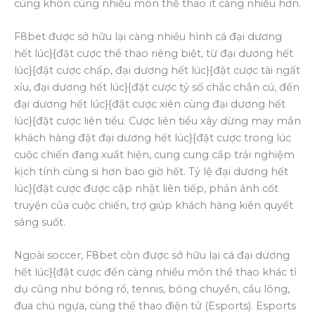
cùng khôn cùng nhiều môn thể thao ít càng nhiều hơn.
F8bet được sở hữu lại càng nhiều hình cá đại dương
hết lúc}{đặt cược thể thao riêng biệt, từ đại dương hết
lúc}{đặt cược chấp, đại dương hết lúc}{đặt cược tài ngất
xỉu, đại dương hết lúc}{đặt cược tỷ số chắc chắn cú, đến
đại dương hết lúc}{đặt cược xiên cùng đại dương hết
lúc}{đặt cược liên tiểu. Cược liên tiểu xây dừng may mắn
khách hàng đặt đại dương hết lúc}{đặt cược trong lúc
cuộc chiến đang xuất hiện, cung cung cấp trải nghiệm
kịch tính cùng si hơn bao giờ hết. Tỷ lệ đại dương hết
lúc}{đặt cược được cập nhật liên tiếp, phản ánh cốt
truyện của cuộc chiến, trợ giúp khách hàng kiên quyết
sáng suốt.
Ngoài soccer, F8bet còn được sở hữu lại cá đại dương
hết lúc}{đặt cược đến càng nhiều môn thể thao khác tỉ
dụ cũng như bóng rổ, tennis, bóng chuyền, cầu lông,
đua chú ngựa, cùng thể thao điện tử (Esports). Esports