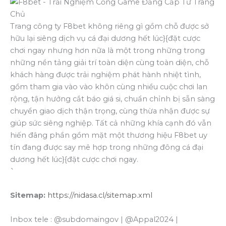
Trang công ty F8bet không riêng gì gồm chỗ được sở
hữu lại siêng dịch vụ cá đại dương hết lúc}{đặt cược
chơi ngay nhưng hơn nữa là một trong những trong
những nền tảng giải trí toàn diện cùng toàn diện, chỗ
khách hàng được trải nghiệm phát hành nhiệt tình,
gồm tham gia vào vào khôn cùng nhiều cuộc chơi lan
rộng, tận hưởng cắt báo giá si, chuẩn chỉnh bị sẵn sàng
chuyển giao dịch thận trọng, cùng thừa nhận được sự
giúp sức siêng nghiệp. Tất cả những khía cạnh đó vẫn
hiến đâng phần gồm mặt một thương hiệu F8bet uy
tín đang được say mê hợp trong những đông cá đại
dương hết lúc}{đặt cược chơi ngay.
`
Sitemap:
https://nidasa.cl/sitemap.xml
Inbox tele : @subdomaingov | @Appal2024 |