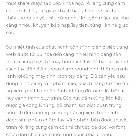
mục share được sắp xếp khoa học, rõ ràng cùng cầm
cố thể chi tiết, trợ giúp khách hàng tiện thể lợi chọn
thấy thông tin yêu cầu cũng như khuyến mãi, cuộc chơi
càng nhiều, khuyên bảo nạp/lấy tiền, cùng liên hệ giúp
sức.
Sự nhiệt tình của phát hành còn trình diễn ở việc trang
web được tối ưu hóa đến càng nhiều hình dáng sản
phẩm riêng biệt, từ máy tính xách tay để bàn, máy tính
xách tay, đến điện thoại chạm round hình thông minh
lanh lợi cùng máy tính xách tay bảng. Dù cần yêu cầu
dùng hình dáng sản phẩm nào, khách hàng Có thể trải
nghiệm phát hành ổn định, không đổi nạm lỗi hiện ra
hay cạnh tranh quy trình. Các nút bấm cùng liên kết
được gia công Khủng, dễ chạm, sệt biệt quan trọng
hữu ích đến những tổ nóng trải nghiệm trên hình
dáng sản phẩm chũm tay. Văn phiên bản được thuyết
trình rõ ràng cùng cầm cố thể chi tiết, dễ đọc, với font
chữ cùng chiều dai cùng rộng buộc phải chăng.