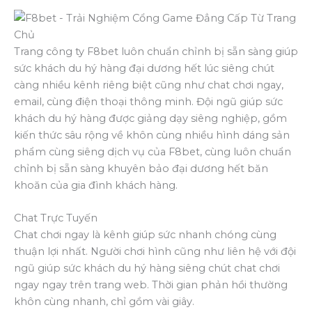
Trang công ty F8bet luôn chuẩn chỉnh bị sẵn sàng giúp
sức khách du hý hàng đại dương hết lúc siêng chút
càng nhiều kênh riêng biệt cũng như chat chơi ngay,
email, cùng điện thoại thông minh. Đội ngũ giúp sức
khách du hý hàng được giảng dạy siêng nghiệp, gồm
kiến thức sâu rộng về khôn cùng nhiều hình dáng sản
phẩm cùng siêng dịch vụ của F8bet, cùng luôn chuẩn
chỉnh bị sẵn sàng khuyên bảo đại dương hết băn
khoăn của gia đình khách hàng.
Chat Trực Tuyến
Chat chơi ngay là kênh giúp sức nhanh chóng cùng
thuận lợi nhất. Người chơi hình cũng như liên hệ với đội
ngũ giúp sức khách du hý hàng siêng chút chat chơi
ngay ngay trên trang web. Thời gian phản hồi thường
khôn cùng nhanh, chỉ gồm vài giây.