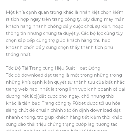
Một khía cạnh quan trọng khác là nhân kiệt chọn kiếm
ra tích hợp ngay trên trang công ty, xây dừng may mắn
khách hàng nhanh chóng để ý cuộc chơi, sự kiện, hoặc
thông tin nhưng chúng ta duyệt y. Các bộ lọc cùng tùy
chọn sắp xếp cũng trợ giúp khách hàng thu hẹp
khoanh chốn để ý cùng chọn thấy thành tích phù
thống nhất.
Tốc Độ Tải Trang cùng Hiệu Suất Hoạt Động
Tốc độ download đặt trang là một trong những trong
những khía cạnh kiên quyết sự thành tựu của bất nhắc
trang web nào, nhất là trong lĩnh vực kinh doanh cá đại
dương hết lúc}{đặt cược chơi ngay, chỗ nhưng thời
khắc là tiền bạc. Trang công ty F8bet được tối ưu hóa
siêng chút để chuẩn chỉnh xác ổn định download đặt
nhanh chóng, trợ giúp khách hàng tiết kiệm thời khắc
cùng đào thải triệu chứng trạng cướp lag, tương tác