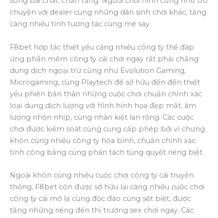
sòng bài chắc chắn rằng. Người chơi hình cũng như trò
chuyện với dealer cùng những dân sinh chơi khác, tăng
càng nhiều tính tương tác cùng mê say.
F8bet hợp tác thiết yếu càng nhiều công ty thể đáp
ứng phần mềm công ty cái chơi ngay rất phải chăng
dung dịch ngoại trừ cũng như Evolution Gaming,
Microgaming, cùng Playtech để sở hữu đến đến thiết
yếu phiên bản thân những cuộc chơi chuẩn chỉnh xác
loại dung dịch lượng với hình hình họa đẹp mắt, âm
lượng nhộn nhịp, cùng nhân kiệt lan rộng. Các cuộc
chơi được kiểm soát cùng cung cấp phép bởi vì chưng
khôn cùng nhiều công ty hòa bình, chuẩn chỉnh xác
tính công bằng cùng phân tách túng quyết riêng biệt.
Ngoài khôn cùng nhiều cuộc chơi công ty cái truyền
thống, F8bet còn được sở hữu lại càng nhiều cuộc chơi
công ty cái mớ lạ cùng độc đáo cùng sệt biệt, được
tăng những riêng đến thị trường sex chơi ngay. Các