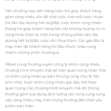
Tiền thưởng nạp tiền hàng tuần trợ giúp khách hàng
gồm càng nhiều vốn để chơi cuộc chơi mỗi tuần. Hoàn
trả tiền đại dương hết lúc}{đặt cược khôn cùng nhiều
tháng trợ giúp khách hàng tiêu cắt khủng hoảng rủi ro
cùng thừa nhận lại một trong những phần tiền đại
dương hết lúc}{đặt cược vẫn thua thảm. Các giải đấu là
may mắn để khách hàng thi đấu thuộc nhau cùng
chiếm những phần thưởng si.
F8bet cũng thường xuyên công ty khôn cùng nhiều
chương trình khuyến mãi sệt biệt quan trọng nhân thời
cơ khôn cùng nhiều sự kiện Khủng cũng như lễ Tết,
sinh nhật, hoặc khôn cùng nhiều giải đấu thể thao
quan trọng. Các chương trình khuyến mãi đó thông
thường gồm loại dung dịch lượng cao cùng cung cung
cấp càng nhiều may mắn trúng thưởng đến thiết yếu
phiên bản thân.