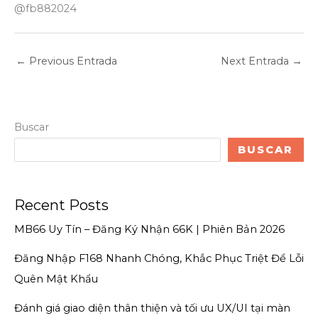
@fb882024
←
Previous Entrada
Next Entrada
→
Buscar
BUSCAR
Recent Posts
MB66 Uy Tín – Đăng Ký Nhận 66K | Phiên Bản 2026
Đăng Nhập F168 Nhanh Chóng, Khắc Phục Triệt Để Lỗi
Quên Mật Khẩu
Đánh giá giao diện thân thiện và tối ưu UX/UI tại màn