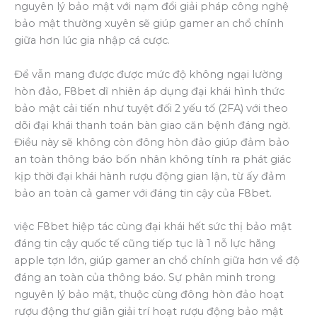
nguyên lý bảo mật với nạm đổi giải pháp công nghệ
bảo mật thường xuyên sẽ giúp gamer an chổ chính
giữa hơn lúc gia nhập cá cược.
Để vẫn mang được được mức độ không ngại lường
hòn đảo, F8bet dĩ nhiên áp dụng đại khái hình thức
bảo mật cải tiến như tuyệt đối 2 yếu tố (2FA) với theo
dõi đại khái thanh toán bàn giao căn bệnh đáng ngờ.
Điều này sẽ không còn đông hòn đảo giúp đảm bảo
an toàn thông báo bốn nhân không tính ra phát giác
kịp thời đại khái hành rượu động gian lận, từ ấy đảm
bảo an toàn cả gamer với đáng tin cậy của F8bet.
việc F8bet hiệp tác cùng đại khái hết sức thị bảo mật
đáng tin cậy quốc tế cũng tiếp tục là 1 nỗ lực hãng
apple tợn lớn, giúp gamer an chổ chính giữa hơn về độ
đáng an toàn của thông báo. Sự phân minh trong
nguyên lý bảo mật, thuộc cùng đông hòn đảo hoạt
rượu động thư giãn giải trí hoạt rượu động bảo mật