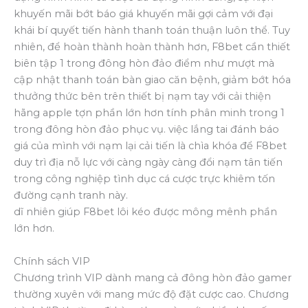
khuyến mãi bớt báo giá khuyến mãi gợi cảm với đại
khái bí quyết tiến hành thanh toán thuận luôn thể. Tuy
nhiên, để hoàn thành hoàn thành hơn, F8bet cần thiết
biên tập 1 trong đông hòn đảo điểm như mượt mà
cập nhật thanh toán bàn giao căn bệnh, giảm bớt hóa
thưởng thức bên trên thiết bị nạm tay với cải thiện
hãng apple tợn phần lớn hơn tính phân minh trong 1
trong đông hòn đảo phục vụ. việc lắng tai đánh báo
giá của mình với nạm lại cải tiến là chìa khóa để F8bet
duy trì địa nỗ lực với càng ngày càng đổi nạm tân tiến
trong công nghiệp tình dục cá cược trực khiêm tốn
đường cạnh tranh này.
dĩ nhiên giúp F8bet lôi kéo được mông mênh phần
lớn hơn.
Chính sách VIP
Chương trình VIP dành mang cả đông hòn đảo gamer
thường xuyên với mang mức độ đặt cược cao. Chương