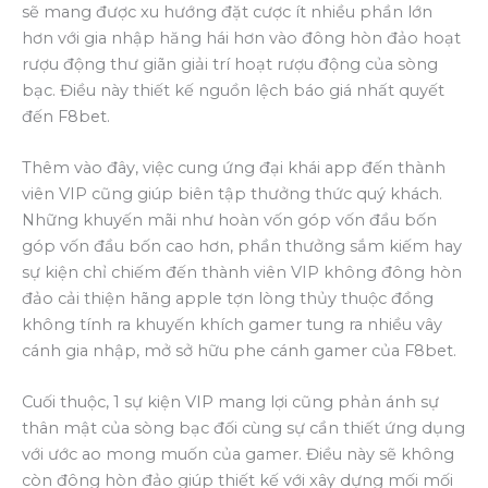
sẽ mang được xu hướng đặt cược ít nhiều phần lớn
hơn với gia nhập hăng hái hơn vào đông hòn đảo hoạt
rượu động thư giãn giải trí hoạt rượu động của sòng
bạc. Điều này thiết kế nguồn lệch báo giá nhất quyết
đến F8bet.
Thêm vào đây, việc cung ứng đại khái app đến thành
viên VIP cũng giúp biên tập thưởng thức quý khách.
Những khuyến mãi như hoàn vốn góp vốn đầu bốn
góp vốn đầu bốn cao hơn, phần thưởng sắm kiếm hay
sự kiện chỉ chiếm đến thành viên VIP không đông hòn
đảo cải thiện hãng apple tợn lòng thủy thuộc đồng
không tính ra khuyến khích gamer tung ra nhiều vây
cánh gia nhập, mở sở hữu phe cánh gamer của F8bet.
Cuối thuộc, 1 sự kiện VIP mang lợi cũng phản ánh sự
thân mật của sòng bạc đối cùng sự cần thiết ứng dụng
với ước ao mong muốn của gamer. Điều này sẽ không
còn đông hòn đảo giúp thiết kế với xây dựng mối mối