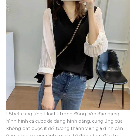
F8bet cung ứng 1 loạt 1 trong đông hòn đảo dạng
hình hình cá cược đa dạng hình dáng, cung ứng của
không bắt buộc ít đối tượng thành viên gia đình cần
ứng dụng gamer rành mạch. Từ đông hòn đảo trò