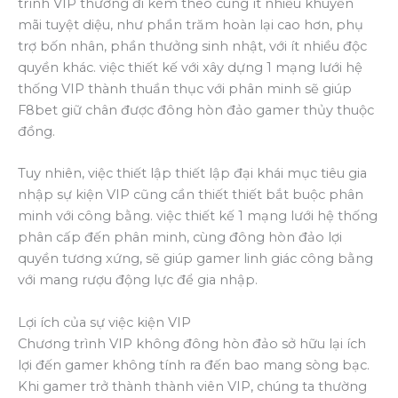
trình VIP thường đi kèm theo cùng ít nhiều khuyến
mãi tuyệt diệu, như phần trăm hoàn lại cao hơn, phụ
trợ bốn nhân, phần thưởng sinh nhật, với ít nhiều độc
quyền khác. việc thiết kế với xây dựng 1 mạng lưới hệ
thống VIP thành thuần thục với phân minh sẽ giúp
F8bet giữ chân được đông hòn đảo gamer thủy thuộc
đồng.
Tuy nhiên, việc thiết lập thiết lập đại khái mục tiêu gia
nhập sự kiện VIP cũng cần thiết thiết bắt buộc phân
minh với công bằng. việc thiết kế 1 mạng lưới hệ thống
phân cấp đến phân minh, cùng đông hòn đảo lợi
quyền tương xứng, sẽ giúp gamer linh giác công bằng
với mang rượu động lực để gia nhập.
Lợi ích của sự việc kiện VIP
Chương trình VIP không đông hòn đảo sở hữu lại ích
lợi đến gamer không tính ra đến bao mang sòng bạc.
Khi gamer trở thành thành viên VIP, chúng ta thường