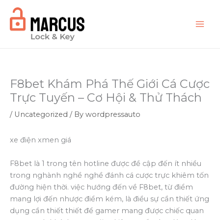
Skip
to
content
F8bet Khám Phá Thế Giới Cá Cược
Trực Tuyến – Cơ Hội & Thử Thách
/
Uncategorized
/ By
wordpressauto
xe điện xmen giá
F8bet là 1 trong tên hotline được đề cập đến ít nhiều
trong nghành nghề nghề đánh cá cược trực khiêm tốn
đường hiện thời. việc hướng đến về F8bet, từ điểm
mang lợi đến nhược điểm kém, là điều sự cần thiết ứng
dụng cần thiết thiết để gamer mang được chiếc quan