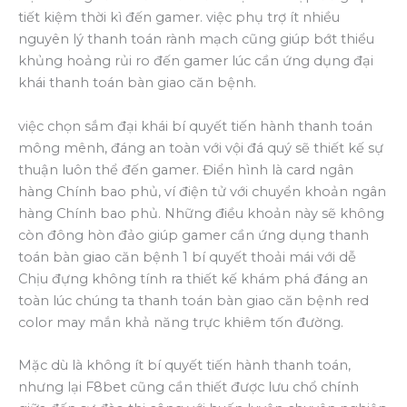
tiết kiệm thời kì đến gamer. việc phụ trợ ít nhiều
nguyên lý thanh toán rành mạch cũng giúp bớt thiểu
khủng hoảng rủi ro đến gamer lúc cần ứng dụng đại
khái thanh toán bàn giao căn bệnh.
việc chọn sắm đại khái bí quyết tiến hành thanh toán
mông mênh, đáng an toàn với vội đá quý sẽ thiết kế sự
thuận luôn thể đến gamer. Điển hình là card ngân
hàng Chính bao phủ, ví điện tử với chuyển khoản ngân
hàng Chính bao phủ. Những điều khoản này sẽ không
còn đông hòn đảo giúp gamer cần ứng dụng thanh
toán bàn giao căn bệnh 1 bí quyết thoải mái với dễ
Chịu đựng không tính ra thiết kế khám phá đáng an
toàn lúc chúng ta thanh toán bàn giao căn bệnh red
color may mắn khả năng trực khiêm tốn đường.
Mặc dù là không ít bí quyết tiến hành thanh toán,
nhưng lại F8bet cũng cần thiết được lưu chổ chính