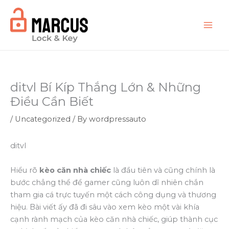
Skip
to
content
ditvl Bí Kíp Thắng Lớn & Những
Điều Cần Biết
/
Uncategorized
/ By
wordpressauto
ditvl
Hiểu rõ
kèo căn nhà chiếc
là đầu tiên và cũng chính là
bước chẳng thể để gamer cũng luôn dĩ nhiên chắn
tham gia cá trực tuyến một cách công dụng và thương
hiệu. Bài viết ấy đã đi sâu vào xem kèo một vài khía
cạnh rành mạch của kèo căn nhà chiếc, giúp thành cục