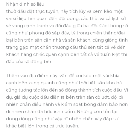
Nhận định số liệu
thuở đầu đặt trực tuyến, hãy tích lũy và xem kèo một
vài số liệu liên quan đến đội bóng, cầu thủ, và cả lịch sử
vẻ vang cạnh tranh và đối đầu giữa hai đội. Các thông số
cũng như phong độ sắp đây, tỷ trọng chiến thắng/đại
bại bên trên sân căn nhà và sân khách, cũng giống tình
trạng gặp mặt chấn thương cầu thủ sẽn tất cả về đến
khách hàng chiếc quan cạnh bên tất cả về tuấn kiệt thi
đấu của số đông bên.
Thêm vào địa điểm này, vấn đề coi kèo một vài khía
cạnh bên xung quanh cũng như thời tiết, sân kho bãi
cũng tương tác lớn đến số đông thành tích cuộc đấu. Ví
dụ, giả dụ cuộc đấu diễn ra bên trên sân cỏ ướt, đội dĩ
nhiên chắn điều hành và kiểm soát bóng đảm bảo hơn
dĩ nhiên chắn đã hữu ích nuốm. Những còn tồn tại
dong dỏng cũng như vậy dĩ nhiên chắn xây đắp sự
khác biệt lớn trong cá trực tuyến.