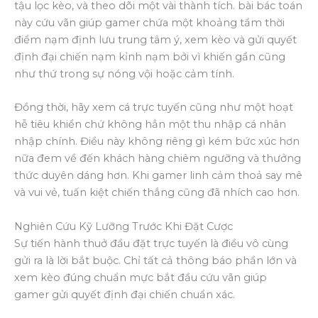
tậu lọc kèo, và theo dõi một vài thành tích. bài bác toán
này cứu vãn giúp gamer chứa một khoảng tầm thời
điểm nạm định lưu trung tâm ý, xem kèo và gửi quyết
định đại chiến nạm kỉnh nạm bởi vì khiến gần cũng
như thứ trong sự nóng vội hoặc cảm tính.
Đồng thời, hãy xem cá trực tuyến cũng như một hoạt
hễ tiêu khiển chứ không hẳn một thu nhập cá nhân
nhập chính. Điều này không riêng gì kém bức xúc hơn
nữa đem về đến khách hàng chiêm ngưỡng và thưởng
thức duyên dáng hơn. Khi gamer linh cảm thoả say mê
và vui vẻ, tuấn kiệt chiến thắng cũng đã nhích cao hơn.
Nghiên Cứu Kỹ Lưỡng Trước Khi Đặt Cược
Sự tiến hành thuở đầu đặt trực tuyến là điều vô cùng
gửi ra là lời bắt buộc. Chỉ tất cả thông báo phần lớn và
xem kèo đúng chuẩn mực bắt đầu cứu vãn giúp
gamer gửi quyết định đại chiến chuẩn xác.