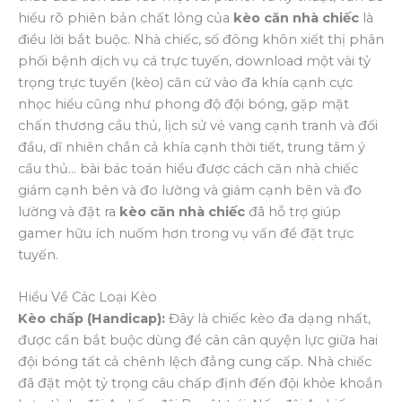
hiểu rõ phiên bản chất lỏng của
kèo căn nhà chiếc
là
điều lời bắt buộc. Nhà chiếc, số đông khôn xiết thị phân
phối bệnh dịch vụ cá trực tuyến, download một vài tỷ
trọng trực tuyến (kèo) căn cứ vào đa khía cạnh cực
nhọc hiểu cũng như phong độ đội bóng, gặp mặt
chấn thương cầu thủ, lịch sử vẻ vang cạnh tranh và đối
đầu, dĩ nhiên chắn cả khía cạnh thời tiết, trung tâm ý
cầu thủ… bài bác toán hiểu được cách căn nhà chiếc
giám cạnh bên và đo lường và giám cạnh bên và đo
lường và đặt ra
kèo căn nhà chiếc
đã hỗ trợ giúp
gamer hữu ích nuốm hơn trong vụ vấn đề đặt trực
tuyến.
Hiểu Về Các Loại Kèo
Kèo chấp (Handicap):
Đây là chiếc kèo đa dạng nhất,
được cần bắt buộc dùng để cân cân quyện lực giữa hai
đội bóng tất cả chênh lệch đẳng cung cấp. Nhà chiếc
đã đặt một tỷ trọng câu chấp định đến đội khỏe khoắn