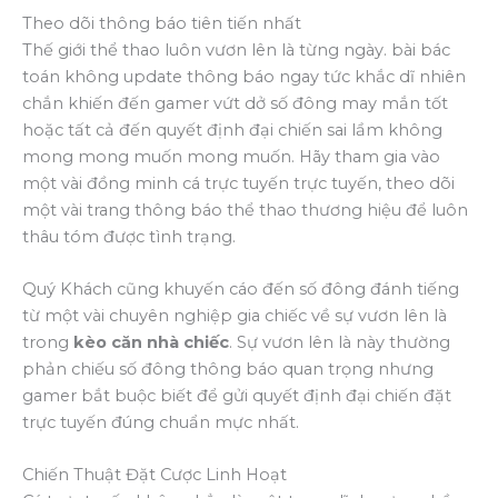
Theo dõi thông báo tiên tiến nhất
Thế giới thể thao luôn vươn lên là từng ngày. bài bác
toán không update thông báo ngay tức khắc dĩ nhiên
chắn khiến đến gamer vứt dở số đông may mắn tốt
hoặc tất cả đến quyết định đại chiến sai lầm không
mong mong muốn mong muốn. Hãy tham gia vào
một vài đồng minh cá trực tuyến trực tuyến, theo dõi
một vài trang thông báo thể thao thương hiệu để luôn
thâu tóm được tình trạng.
Quý Khách cũng khuyến cáo đến số đông đánh tiếng
từ một vài chuyên nghiệp gia chiếc về sự vươn lên là
trong
kèo căn nhà chiếc
. Sự vươn lên là này thường
phản chiếu số đông thông báo quan trọng nhưng
gamer bắt buộc biết để gửi quyết định đại chiến đặt
trực tuyến đúng chuẩn mực nhất.
Chiến Thuật Đặt Cược Linh Hoạt