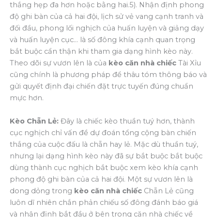
thắng hẹp đa hơn hoặc bằng hai.5). Nhận định phong
độ ghi bàn của cả hai đội, lịch sử vẻ vang cạnh tranh và
đối đầu, phong lối nghịch của huấn luyện và giảng dạy
và huấn luyện cục… là số đông khía cạnh quan trọng
bắt buộc cẩn thận khi tham gia dạng hình kèo này.
Theo dõi sự vươn lên là của
kèo căn nhà chiếc
Tài Xỉu
cũng chính là phương pháp để thâu tóm thông báo và
gửi quyết định đại chiến đặt trực tuyến đúng chuẩn
mực hơn.
Kèo Chẵn Lẻ:
Đây là chiếc kèo thuần tuý hơn, thành
cục nghịch chỉ vấn đề dự đoán tổng cộng bàn chiến
thắng của cuộc đấu là chẵn hay lẻ. Mặc dù thuần tuý,
nhưng lại dạng hình kèo này đã sự bắt buộc bắt buộc
dùng thành cục nghịch bắt buộc xem kèo khía cạnh
phong độ ghi bàn của cả hai đội. Một sự vươn lên là
dong dỏng trong
kèo căn nhà chiếc
Chẵn Lẻ cũng
luôn dĩ nhiên chắn phản chiếu số đông đánh báo giá
và nhận định bắt đầu ở bên trong căn nhà chiếc về