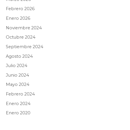
Febrero 2026
Enero 2026
Noviembre 2024
Octubre 2024
Septiembre 2024
Agosto 2024
Julio 2024
Junio 2024
Mayo 2024
Febrero 2024
Enero 2024
Enero 2020