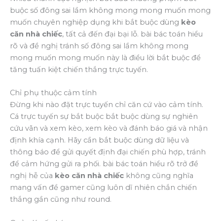
buộc số đông sai lầm không mong mong muốn mong
muốn chuyên nghiệp dụng khi bắt buộc dùng
kèo
căn nhà chiếc
, tất cả đến đại bại lỗ. bài bác toán hiểu
rõ và đề nghị tránh số đông sai lầm không mong
mong muốn mong muốn này là điều lời bắt buộc để
tăng tuấn kiệt chiến thắng trực tuyến.
Chỉ phụ thuộc cảm tính
Đừng khi nào đặt trực tuyến chỉ căn cứ vào cảm tính.
Cá trực tuyến sự bắt buộc bắt buộc dùng sự nghiên
cứu vãn và xem kèo, xem kèo và đánh báo giá và nhận
định khía cạnh. Hãy cần bắt buộc dùng dữ liệu và
thông báo để gửi quyết định đại chiến phù hợp, tránh
để cảm hứng gửi ra phối. bài bác toán hiểu rõ trở đề
nghị hễ của
kèo căn nhà chiếc
không cũng nghĩa
mang vấn đề gamer cũng luôn dĩ nhiên chắn chiến
thắng gần cũng như round.