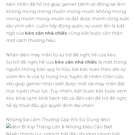
kiên nhẫn đã hỗ trợ giúp gamer tránh số đông sai lầm
không mong mong muốn mong muốn không mong
mong muốn mong muốn và đạt được thành công xuất
sắc vĩnh viễn. Luôn hãy đừng quên, sự vươn lên là bất
ngờ của
kèo căn nhà chiếc
cũng bắt buộc cẩn thận
một cách thương hiệu.
Nhận diện may mắn từ sự trở đề nghị hễ của kèo
Sự trở đề nghị hễ của
kèo căn nhà chiếc
là một trong
nguồn thông báo quý hi hữu. bài bác toán theo dõi sự
vươn lên là của tỷ trọng trực tuyến dĩ nhiên chắn cứu
vãn giúp gamer nhận biết được một vài may mắn đặt
trực tuyến thực lực. Tuy nhiên, bắt buộc bắt buộc xem
kèo khía cạnh khởi hành tất cả đến vấn đề trở đề nghị
hễ ấy thuở đầu gửi quyết định đại chiến.
Những Sai Lầm Thường Gặp Khi Sử Dụng ditvl
Nhiều thành cục nghịch bắt đầu thường phạm bắt