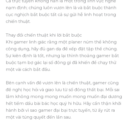
Cá trực tuyến không hẳn là một trong lĩnh vực nghề
nạm định; chúng luôn vươn lên là và bắt buộc thành
cục nghịch bắt buộc tất cả sự gửi hễ linh hoạt trong
chiến thuật.
Thay đổi chiến thuật khi lời bắt buộc
Khi gamer linh giác rằng một planer núm thể không
công dụng, hãy đủ gan dạ để xếp đặt tập thể chúng.
Sự kiên định là tốt, nhưng lại thỉnh thoảng gamer bắt
buộc tạm bợ gác lại số đông gì đã khiến để chạy thử
một vài cách bắt đầu.
Bên cạnh vấn đề vươn lên là chiến thuật, gamer cũng
đề nghị học hỏi và giao lưu từ số đông thất bại. Mỗi sai
lầm không mong mong muốn mong muốn đại dương
hết tiềm dấu bài bác học quý hi hữu. Hãy cẩn thận khởi
hành bởi vì sao gamer đại bại trực tuyến, từ ấy rút ra
một vài túng quyết đến lần sau.