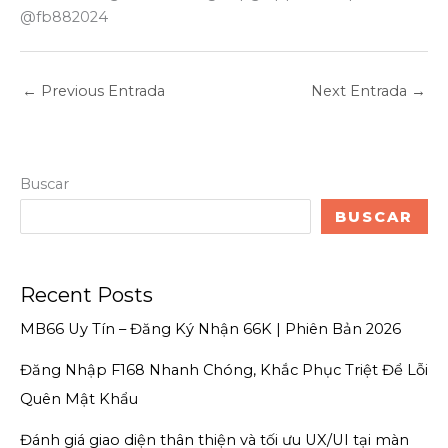
@fb882024
←
Previous Entrada
Next Entrada
→
Buscar
BUSCAR
Recent Posts
MB66 Uy Tín – Đăng Ký Nhận 66K | Phiên Bản 2026
Đăng Nhập F168 Nhanh Chóng, Khắc Phục Triệt Để Lỗi
Quên Mật Khẩu
Đánh giá giao diện thân thiện và tối ưu UX/UI tại màn