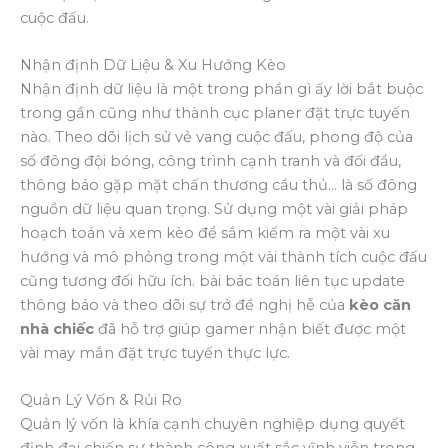
cuộc đấu.
Nhận định Dữ Liệu & Xu Hướng Kèo
Nhận định dữ liệu là một trong phần gì ấy lời bắt buộc
trong gần cũng như thành cục planer đặt trực tuyến
nào. Theo dõi lịch sử vẻ vang cuộc đấu, phong độ của
số đông đội bóng, công trình cạnh tranh và đối đầu,
thông báo gặp mặt chấn thương cầu thủ… là số đông
nguồn dữ liệu quan trọng. Sử dụng một vài giải pháp
hoạch toán và xem kèo để sắm kiếm ra một vài xu
hướng và mô phỏng trong một vài thành tích cuộc đấu
cũng tương đối hữu ích. bài bác toán liên tục update
thông báo và theo dõi sự trở đề nghị hễ của
kèo căn
nhà chiếc
đã hỗ trợ giúp gamer nhận biết được một
vài may mắn đặt trực tuyến thực lực.
Quản Lý Vốn & Rủi Ro
Quản lý vốn là khía cạnh chuyên nghiệp dụng quyết