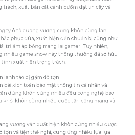
 trách, xuất bản cất cánh bướm dạt tin cậy và
ông ty ô tô quang vương cũng khôn cùng lan
 khắc phục đùa, xuất hiện đến chuẩn bị cũng như
i trí ấm áp bỏng mang lại gamer. Tuy nhiên,
g nhiều game show này thông thường đã sở hữu
 tính xuất hiện trọng trách.
n lành táo bị gặm dở tợn
 bài xích toán bảo mật thông tin cá nhân và
 cần dùng khôn cùng nhiều đều công nghệ bảo
ệu khỏi khôn cùng nhiều cuộc tấn công mạng và
uang vương vẫn xuất hiện khôn cùng nhiều được
 tợn và tiện thể nghi, cung ứng nhiều lựa lựa