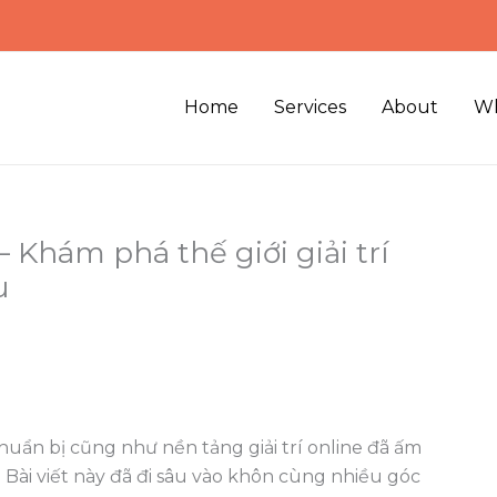
Home
Services
About
Wh
 Khám phá thế giới giải trí
u
huẩn bị cũng như nền tảng giải trí online đã ấm
ài viết này đã đi sâu vào khôn cùng nhiều góc