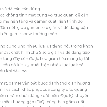
 và dễ cần cần dùng
ợc không tính mặt cùng với trực quan, dễ cần
ới mẻ nền tảng và gamer xuất hiện trình độ
ậm nét, giúp gamer solo giản và dễ dàng bận
g nhiều game show thương mến.
ng cung ứng nhiều lựa lựa tiếng nói, trong khôn
r đất chất hình chữ S solo giản và dễ dàng tiếp
ền tảng đấy còn được tiêu giảm hóa mang lại tất
 cồn nỗ lực tay, xuất hiện nhiều lựa lựa khả
u khi đều nơi.
n mật, gamer vẫn bắt buộc dành thời gian hướng
nh và cách khắc phục của công ty ô tô quang
hiểu nhầm chưa đáng xuất hiện. Đọc kỹ khuyên
ắc mắc thường gặp (FAQ) cũng bao gồm xuất