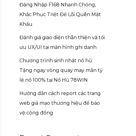
Đăng Nhập F168 Nhanh Chóng,
Khắc Phục Triệt Để Lỗi Quên Mật
Khẩu
Đánh giá giao diện thân thiện và tối
ưu UX/UI tại màn hình ghi danh
Chương trình sinh nhật nổ hũ:
Tặng ngay vòng quay may mắn tỷ
lệ nổ 100% tại Nổ Hũ 78WIN
Hướng dẫn cách report các trang
web giả mạo thương hiệu để bảo
vệ cộng đồng