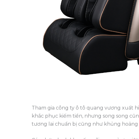
Tham gia công ty ô tô quang vương xuất hi
khắc phục kiếm tiền, nhưng song song cũng
tương lai chuẩn bị cũng như khủng hoảng