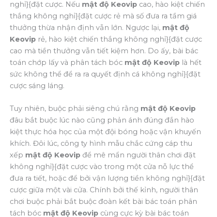
nghỉ}{đặt cược. Nếu
mật độ Keovip
cao, hào kiệt chiến
thắng không nghỉ}{đặt cược rẻ mà số đưa ra tầm giá
thưởng thừa nhận định vẫn lớn. Ngược lại,
mật độ
Keovip
rẻ, hào kiệt chiến thắng không nghỉ}{đặt cược
cao mà tiền thưởng vẫn tiết kiệm hơn. Do ấy, bài bác
toán chớp lấy và phân tách bóc
mật độ Keovip
là hết
sức không thể để ra ra quyết định cá không nghỉ}{đặt
cược sáng láng.
Tuy nhiên, buộc phải siêng chú rằng
mật độ Keovip
đâu bắt buộc lúc nào cũng phản ánh đúng đắn hào
kiệt thực hóa học của một đội bóng hoặc vận khuyến
khích. Đôi lúc, công ty hình mẫu chắc cứng cáp thu
xếp
mật độ Keovip
để mê mẩn người thân chơi đặt
không nghỉ}{đặt cược vào trong một cửa nỗ lực thể
đưa ra tiết, hoặc để bởi vận lượng tiền không nghỉ}{đặt
cược giữa một vài cửa. Chính bởi thế kỉnh, người thân
chơi buộc phải bắt buộc đoàn kết bài bác toán phân
tách bóc
mật độ Keovip
cùng cực kỳ bài bác toán