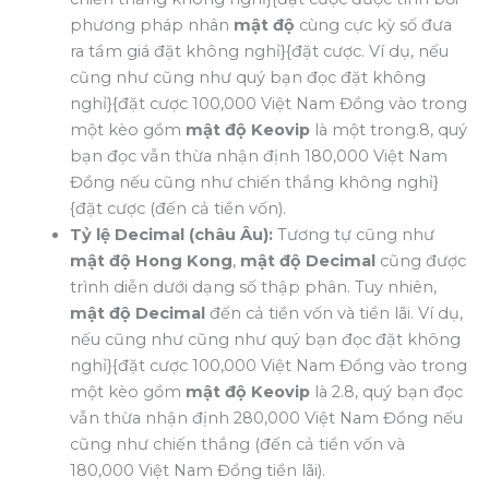
phương pháp nhân
mật độ
cùng cực kỳ số đưa
ra tầm giá đặt không nghỉ}{đặt cược. Ví dụ, nếu
cũng như cũng như quý bạn đọc đặt không
nghỉ}{đặt cược 100,000 Việt Nam Đồng vào trong
một kèo gồm
mật độ Keovip
là một trong.8, quý
bạn đọc vẫn thừa nhận định 180,000 Việt Nam
Đồng nếu cũng như chiến thắng không nghỉ}
{đặt cược (đến cả tiền vốn).
Tỷ lệ Decimal (châu Âu):
Tương tự cũng như
mật độ Hong Kong
,
mật độ Decimal
cũng được
trình diễn dưới dạng số thập phân. Tuy nhiên,
mật độ Decimal
đến cả tiền vốn và tiền lãi. Ví dụ,
nếu cũng như cũng như quý bạn đọc đặt không
nghỉ}{đặt cược 100,000 Việt Nam Đồng vào trong
một kèo gồm
mật độ Keovip
là 2.8, quý bạn đọc
vẫn thừa nhận định 280,000 Việt Nam Đồng nếu
cũng như chiến thắng (đến cả tiền vốn và
180,000 Việt Nam Đồng tiền lãi).