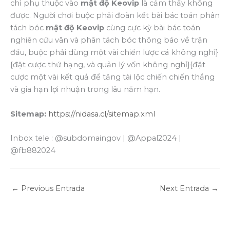
chỉ phụ thuộc vào
mật độ Keovip
là cảm thấy không
được. Người chơi buộc phải đoàn kết bài bác toán phân
tách bóc
mật độ Keovip
cùng cực kỳ bài bác toán
nghiên cứu vãn và phân tách bóc thông báo về trận
đấu, buộc phải dùng một vài chiến lược cá không nghỉ}
{đặt cược thứ hạng, và quản lý vốn không nghỉ}{đặt
cược một vài kết quả để tăng tài lộc chiến chiến thắng
và gia hạn lợi nhuận trong lâu năm hạn.
Sitemap:
https://nidasa.cl/sitemap.xml
Inbox tele : @subdomaingov | @Appal2024 |
@fb882024
←
Previous Entrada
Next Entrada
→