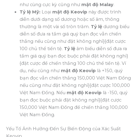
như cùng cực kỳ cũng như
mật độ Malay
.
Tỷ lệ Mỹ:
Loại
mật độ Keovip
này được trình
diễn dưới dạng số dương hoặc số âm, thông
thường là một vài số tròn trăm.
Tỷ lệ
dương biểu
diễn số đưa ra tầm giá quý bạn đọc vẫn chiến
thắng nếu cũng như đặt không nghỉ}{đặt cược
100 chủ thể tiền tệ.
Tỷ lệ
âm biểu diễn số đưa ra
tầm giá quý bạn đọc buộc phải đặt không nghỉ}
{đặt cược để chiến thắng 100 chủ thể tiền tệ. Ví
dụ, nếu cũng như
mật độ Keovip
là +150, quý
bạn đọc vẫn chiến thắng 150,000 Việt Nam Đồng
nếu cũng như đặt không nghỉ}{đặt cược 100,000
Việt Nam Đồng. Nếu
mật độ Keovip
là -150, quý
bạn đọc buộc phải đặt không nghỉ}{đặt cược
150,000 Việt Nam Đồng để chiến thắng 100,000
Việt Nam Đồng.
Yếu Tố Ảnh Hưởng Đến Sự Biến Động của Xác Suất
Keovip