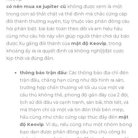
có nên mua xe jupiter cũ
không được xem là một
trong con số thắt chặt và thế định mà chắc cứng cáp
đổi thành thường xuyên, tùy thuộc vào phần đông câu
hỏi phân biệt. bài bác toán theo dõi và am hiểu hầu
cũng như câu hỏi này vẫn giúp người thân chơi dự báo
được Xu gắng đổi thành của
mật độ Keovip
, trong
khoảng ấy ra ra quyết định cá không nghỉ}{đặt cược
kịp thời và đúng đắn.
thông báo trận đấu:
Các thông báo địa chỉ đến
trận đấu, chẳng hạn cũng như đội hình ra sân,
trường hợp chấn thương về tối ưu của một vài
cầu thủ không thể, phong độ gần đây của 2 đội,
lịch sử đối đầu và cạnh tranh, sân bãi, thời tiết, và
mà thậm chí cả một vài tin đồn thổi bên mép,
hầu cũng như chắc cứng cáp thúc đẩy đến
mật
độ Keovip
. Ví dụ, nếu cũng như một nhóm bóng
bạo dạn được phần đông cầu thủ chủ công bị