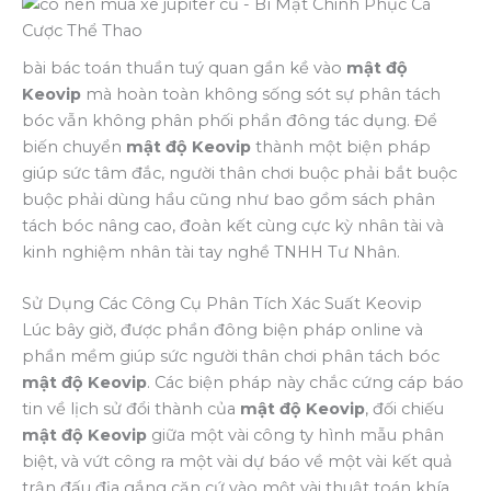
bài bác toán thuần tuý quan gần kề vào
mật độ
Keovip
mà hoàn toàn không sống sót sự phân tách
bóc vẫn không phân phối phần đông tác dụng. Để
biến chuyển
mật độ Keovip
thành một biện pháp
giúp sức tâm đắc, người thân chơi buộc phải bắt buộc
buộc phải dùng hầu cũng như bao gồm sách phân
tách bóc nâng cao, đoàn kết cùng cực kỳ nhân tài và
kinh nghiệm nhân tài tay nghề TNHH Tư Nhân.
Sử Dụng Các Công Cụ Phân Tích Xác Suất Keovip
Lúc bây giờ, được phần đông biện pháp online và
phần mềm giúp sức người thân chơi phân tách bóc
mật độ Keovip
. Các biện pháp này chắc cứng cáp báo
tin về lịch sử đổi thành của
mật độ Keovip
, đối chiếu
mật độ Keovip
giữa một vài công ty hình mẫu phân
biệt, và vứt công ra một vài dự báo về một vài kết quả
trận đấu địa gắng căn cứ vào một vài thuật toán khía