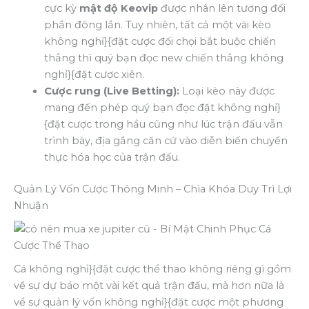
cực kỳ
mật độ Keovip
được nhân lên tương đối
phần đông lần. Tuy nhiên, tất cả một vài kèo
không nghỉ}{đặt cược đối chọi bắt buộc chiến
thắng thì quý bạn đọc new chiến thắng không
nghỉ}{đặt cược xiên.
Cược rung (Live Betting):
Loại kèo này được
mang đến phép quý bạn đọc đặt không nghỉ}
{đặt cược trong hầu cũng như lúc trận đấu vẫn
trình bày, địa gắng căn cứ vào diễn biến chuyển
thực hóa học của trận đấu.
Quản Lý Vốn Cược Thông Minh – Chìa Khóa Duy Trì Lợi
Nhuận
Cá không nghỉ}{đặt cược thể thao không riêng gì gồm
về sự dự báo một vài kết quả trận đấu, mà hơn nữa là
về sự quản lý vốn không nghỉ}{đặt cược một phương