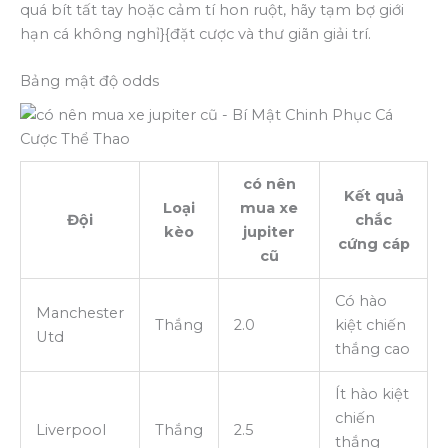
quá bít tất tay hoặc cảm tí hon ruột, hãy tạm bợ giới
hạn cá không nghỉ}{đặt cược và thư giãn giải trí.
Bảng mật độ odds
có nên
Kết quả
Loại
mua xe
Đội
chắc
kèo
jupiter
cứng cáp
cũ
Có hào
Manchester
Thắng
2.0
kiệt chiến
Utd
thắng cao
Ít hào kiệt
chiến
Liverpool
Thắng
2.5
thắng