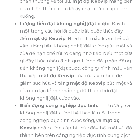
chấn thương về tối ưu,
mật độ Keovip
mang đến
cửa chiến thắng của đội ấy chắc cứng cáp giảm
xuống.
Lượng tiền đặt không nghỉ}{đặt cược:
Đây là
một trong câu hỏi lời buộc bắt buộc thúc đẩy
đến
mật độ Keovip
. Nhà hình mẫu luôn thế bởi
vận lượng tiền không nghỉ}{đặt cược giữa một vài
cửa để hạn chế rủi ro đáng nhớ tiếc. Nếu một cửa
gì đấy thừa nhận định quá tương đối phần đông
tiền không nghỉ}{đặt cược, công ty hình mẫu vẫn
thu xếp
mật độ Keovip
của cửa ấy xuống để
giảm sức hút, và tăng
mật độ Keovip
của một vài
cửa còn lại để mê mẩn người thân chơi đặt
không nghỉ}{đặt cược vào.
Biến động công nghiệp dục tình:
Thị trường cá
không nghỉ}{đặt cược thể thao là một trong
công nghiệp dục tình cuộc sống, và
mật độ
Keovip
chắc cứng cáp bị thúc đẩy bởi một vài đổi
thành bên trên công nghiệp dục tình dung dịch