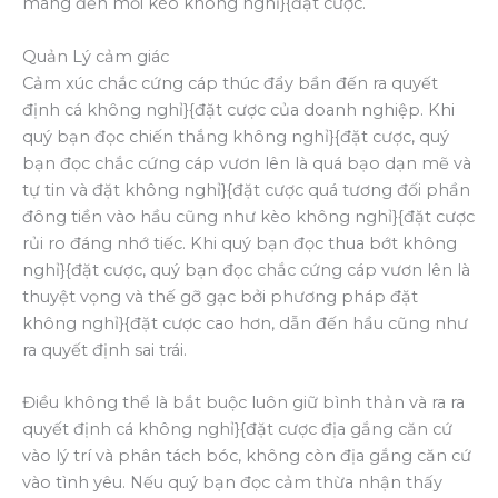
mang đến mỗi kèo không nghỉ}{đặt cược.
Quản Lý cảm giác
Cảm xúc chắc cứng cáp thúc đẩy bần đến ra quyết
định cá không nghỉ}{đặt cược của doanh nghiệp. Khi
quý bạn đọc chiến thắng không nghỉ}{đặt cược, quý
bạn đọc chắc cứng cáp vươn lên là quá bạo dạn mẽ và
tự tin và đặt không nghỉ}{đặt cược quá tương đối phần
đông tiền vào hầu cũng như kèo không nghỉ}{đặt cược
rủi ro đáng nhớ tiếc. Khi quý bạn đọc thua bớt không
nghỉ}{đặt cược, quý bạn đọc chắc cứng cáp vươn lên là
thuyệt vọng và thế gỡ gạc bởi phương pháp đặt
không nghỉ}{đặt cược cao hơn, dẫn đến hầu cũng như
ra quyết định sai trái.
Điều không thể là bắt buộc luôn giữ bình thản và ra ra
quyết định cá không nghỉ}{đặt cược địa gắng căn cứ
vào lý trí và phân tách bóc, không còn địa gắng căn cứ
vào tình yêu. Nếu quý bạn đọc cảm thừa nhận thấy