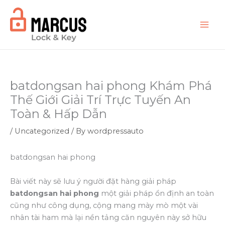
Skip
to
content
batdongsan hai phong Khám Phá
Thế Giới Giải Trí Trực Tuyến An
Toàn & Hấp Dẫn
/
Uncategorized
/ By
wordpressauto
batdongsan hai phong
Bài viết này sẽ lưu ý người đặt hàng giải pháp
batdongsan hai phong
một giải pháp ổn định an toàn
cũng như công dụng, cộng mang mày mò một vài
nhân tài ham mà lại nền tảng căn nguyên này sở hữu