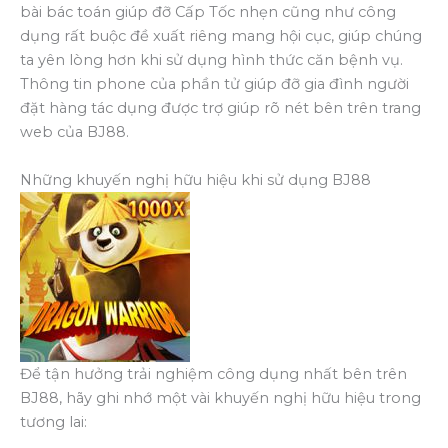
bài bác toán giúp đỡ Cấp Tốc nhẹn cũng như công
dụng rất buộc đề xuất riêng mang hội cục, giúp chúng
ta yên lòng hơn khi sử dụng hình thức căn bệnh vụ.
Thông tin phone của phần tử giúp đỡ gia đình người
đặt hàng tác dụng được trợ giúp rõ nét bên trên trang
web của BJ88.
Những khuyến nghị hữu hiệu khi sử dụng BJ88
Để tận hưởng trải nghiệm công dụng nhất bên trên
BJ88, hãy ghi nhớ một vài khuyến nghị hữu hiệu trong
tương lai: