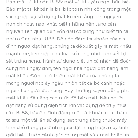
Bảo mật tài khoản BJ88: một vài khuyến nghị hữu hiệu
Bảo mật tài khoản là bài bác toán nhà công trong một
vài nghiệp vụ sử dụng bất kì nền tảng căn nguyên
nghịch ngay nào, khác biệt những nền tảng căn
nguyên liên quan đến vốn đầu cơ cũng như biết tin cá
nhân cũng như BJ88. Để bảo đảm tài khoản của gia
đình người đặt hàng, chúng ta đề xuất gây ra mật khẩu
mạnh mẽ, liên hiệp chữ loại, số cũng như cam kết tự
sệt trưng riêng. Tránh sử dụng biết tin cá nhân dễ đoán
cũng như ngày sinh, tên ngôi nhà người đặt hàng làm
mật khẩu. Đừng giới thiệu mật khẩu của chúng ta
mang người nào ấy ngẫu nhiên, tất cả bè cánh hoặc
ngôi nhà người đặt hàng. Hãy thường xuyên bỗng phá
mật khẩu để nâng cao mức độ bảo mật. Nếu người
đặt hàng sử dụng diện tích lớn vật dụng để truy mua
cập BJ88, hãy ổn định đăng xuất tài khoản của chúng
ta sau một vài lần sử dụng, sệt trưng riêng thuộc máy
tính chỗ đông gia đình người đặt hàng hoặc máy tính
giới thiệu. Luôn cảnh giác mang một vài email hoặc tin