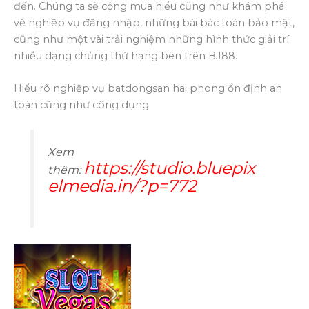
đến. Chúng ta sẽ cộng mua hiểu cũng như khám phá
về nghiệp vụ đăng nhập, những bài bác toán bảo mật,
cũng như một vài trải nghiệm những hình thức giải trí
nhiều dạng chủng thứ hạng bên trên BJ88.
Hiểu rõ nghiệp vụ batdongsan hai phong ổn định an
toàn cũng như công dụng
Xem
https://studio.bluepix
thêm:
elmedia.in/?p=772