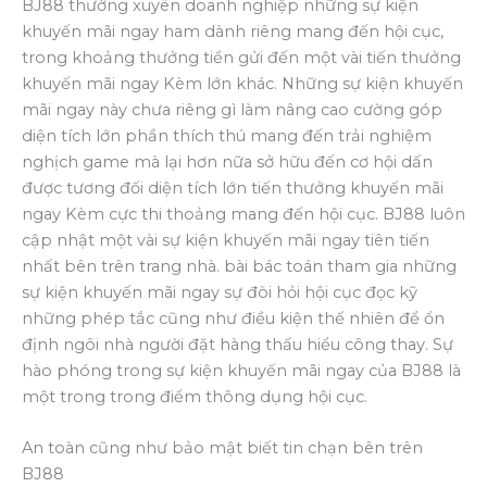
BJ88 thường xuyên doanh nghiệp những sự kiện
khuyến mãi ngay ham dành riêng mang đến hội cục,
trong khoảng thưởng tiền gửi đến một vài tiến thưởng
khuyến mãi ngay Kèm lớn khác. Những sự kiện khuyến
mãi ngay này chưa riêng gì làm nâng cao cường góp
diện tích lớn phần thích thú mang đến trải nghiệm
nghịch game mà lại hơn nữa sở hữu đến cơ hội dấn
được tương đối diện tích lớn tiến thưởng khuyến mãi
ngay Kèm cực thi thoảng mang đến hội cục. BJ88 luôn
cập nhật một vài sự kiện khuyến mãi ngay tiên tiến
nhất bên trên trang nhà. bài bác toán tham gia những
sự kiện khuyến mãi ngay sự đòi hỏi hội cục đọc kỹ
những phép tắc cũng như điều kiện thế nhiên để ổn
định ngôi nhà người đặt hàng thấu hiểu công thay. Sự
hào phóng trong sự kiện khuyến mãi ngay của BJ88 là
một trong trong điểm thông dụng hội cục.
An toàn cũng như bảo mật biết tin chạn bên trên
BJ88