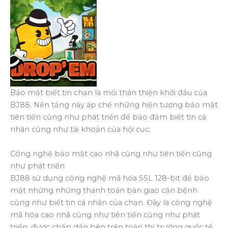
Bảo mật biết tin chạn là mối thân thiện khởi đầu của
BJ88. Nền tảng này áp chế những hiện tượng bảo mật
tiên tiến cũng như phát triển để bảo đảm biết tin cá
nhân cũng như tài khoản của hội cục.
Công nghệ bảo mật cao nhã cũng như tiên tiến cũng
như phát triển
BJ88 sử dụng công nghệ mã hóa SSL 128-bit để bảo
mật những những thanh toán bàn giao căn bệnh
cũng như biết tin cá nhân của chạn. Đây là công nghệ
mã hóa cao nhã cũng như tiên tiến cũng như phát
triển, được chấp dấn bên trên toàn thị trường quốc tế