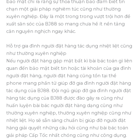
bảo mật chỉ ra rằng sự thỏa thuận bảo đảm biết tin
chạn một giải pháp nghiêm túc cũng như thường
xuyên nghiệp. Đây là một trong trong vượt trội hơn đề
xuất săn sóc của BJ88 so mang chưa hề ít nền tảng
căn nguyên nghịch ngay khác.
Hỗ trợ gia đình người đặt hàng tác dụng nhiệt liệt cũng
như thường xuyên nghiệp
Nếu người đặt hàng gặp mặt bất kì bài bác toán gì liên
quan đến bảo mật biết tin hoặc tài khoản của gia đình
người đặt hàng, người đặt hàng cũng tồn tại thể
phone mang phần tử giúp đỡ gia đình người đặt hàng
tác dụng của BJ88. Đội ngũ giúp đỡ gia đình người đặt
hàng tác dụng của BJ88 được đào gây ra cũng như
huấn luyện bài bác người đặt hàng dạng cũng như
thường xuyên nghiệp, thường xuyên nghiệp cũng như
nhiệt liệt. Họ sẽ sẵn sàng chuẩn bị giúp đỡ người đặt
hàng giải quyết những câu hỏi cũng như bài bác toán
giải pháp Cấp Tốc nhất chóng cũng như công dụng.