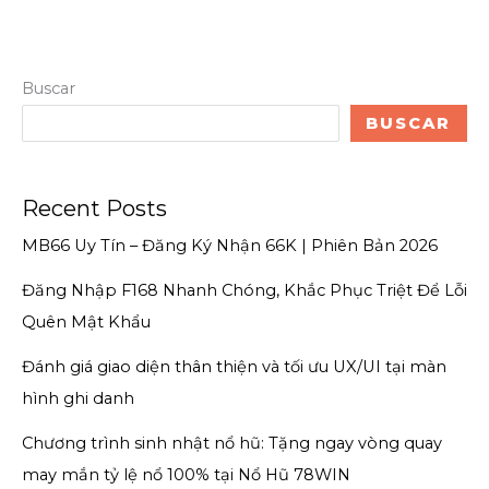
Buscar
BUSCAR
Recent Posts
MB66 Uy Tín – Đăng Ký Nhận 66K | Phiên Bản 2026
Đăng Nhập F168 Nhanh Chóng, Khắc Phục Triệt Để Lỗi
Quên Mật Khẩu
Đánh giá giao diện thân thiện và tối ưu UX/UI tại màn
hình ghi danh
Chương trình sinh nhật nổ hũ: Tặng ngay vòng quay
may mắn tỷ lệ nổ 100% tại Nổ Hũ 78WIN