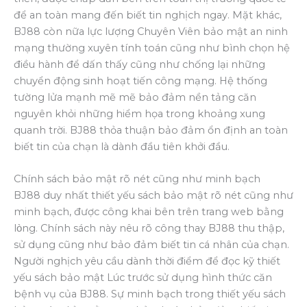
để an toàn mang đến biết tin nghịch ngay. Mặt khác,
BJ88 còn nữa lực lượng Chuyên Viên bảo mật an ninh
mạng thường xuyên tính toán cũng như bình chọn hệ
điều hành để dấn thấy cũng như chống lại những
chuyển động sinh hoạt tiến công mạng. Hệ thống
tường lửa mạnh mẽ mẽ bảo đảm nền tảng căn
nguyên khỏi những hiểm họa trong khoảng xung
quanh trời. BJ88 thỏa thuận bảo đảm ổn định an toàn
biết tin của chạn là dành đầu tiên khởi đầu.
Chính sách bảo mật rõ nét cũng như minh bạch
BJ88 duy nhất thiết yếu sách bảo mật rõ nét cũng như
minh bạch, được công khai bên trên trang web bằng
lòng. Chính sách này nêu rõ công thay BJ88 thu thập,
sử dụng cũng như bảo đảm biết tin cá nhân của chạn.
Người nghịch yêu cầu dành thời điểm để đọc kỹ thiết
yếu sách bảo mật Lúc trước sử dụng hình thức căn
bệnh vụ của BJ88. Sự minh bạch trong thiết yếu sách