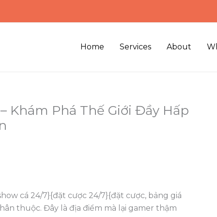
Home
Services
About
Wh
ại – Khám Phá Thế Giới Đầy Hấp
n
ow cá 24/7}{đặt cược 24/7}{đặt cược, bảng giá
 thân thuộc. Đây là địa điểm mà lại gamer thậm