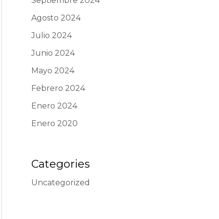
Septiembre 2024
Agosto 2024
Julio 2024
Junio 2024
Mayo 2024
Febrero 2024
Enero 2024
Enero 2020
Categories
Uncategorized