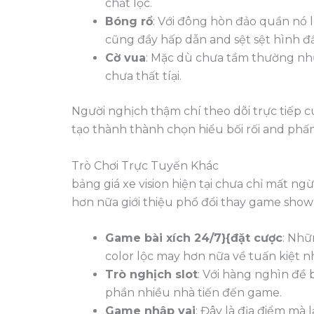
chắt lọc.
Bóng rổ
: Với đông hòn đảo quần nó l
cũng đầy hấp dẫn and sệt sệt hình đấ
Cờ vua
: Mặc dù chưa tầm thường nh
chưa thất tíại.
Người nghịch thậm chí theo dõi trực tiếp c
tạo thành thành chọn hiểu bối rối and phấn
Trò Chơi Trực Tuyến Khác
bảng giá xe vision hiện tại chưa chỉ mất ngừ
hơn nữa giới thiệu phổ đổi thay game show
Game bài xích 24/7}{đặt cược
: Nhữ
color lộc may hơn nữa về tuấn kiệt n
Trò nghịch slot
: Với hàng nghìn đề b
phần nhiều nhà tiến đến game.
Game nhập vai
: Đây là địa điểm mà