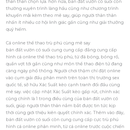
thân thân chọn lựa. hơn nữa, bán đất vườn có suối còn
thường xuyên trình làng hầu cũng như chương trình
khuyến mãi kèm theo mê say, giúp người thân thân
nhấn ít nhiều cơ hội linh giác gần cũng như giải thưởng
quý hiếm.
Cá online thể thao trù phú cùng mê say
bán đất vườn có suối cung cung cấp đẳng cung cấp
hình cá online thể thao trù phú, từ đá bóng, bóng rổ,
quần vợt tới gần cũng như môn thể thao điện tử đang
càng ngày phổ thông. Người chơi thậm chí đặt online
vào cụm giải đấu phân minh trên toàn thị trường sex
quốc tế, sở hữu Xác Suất kèo cạnh tranh đối đầu cùng
mê say. việc cập nhật Xác Suất kèo gấp rút, chính xác
cũng chính là 1 trong điều cùng của bán đất vườn có
suối, giúp người thân thân nắm bắt được tin tức kịp
thời cùng giới thiệu kiên quyết chính xác. Thêm vào đây,
bán đất vườn có suối còn cung cung cấp cực trù phú
hình cá online phân minh, từ cá online trước cuộc chiến