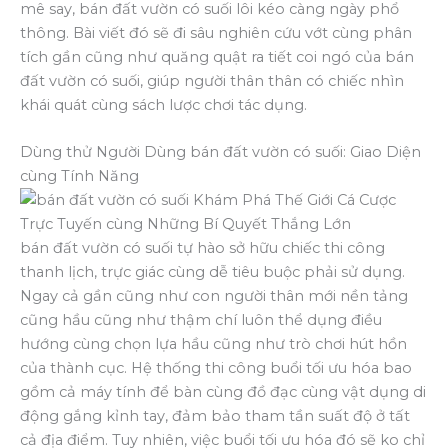
mê say, bán đất vườn có suối lôi kéo càng ngày phổ
thông. Bài viết đó sẽ đi sâu nghiên cứu vớt cùng phân
tích gần cũng như quăng quật ra tiết coi ngó của bán
đất vườn có suối, giúp người thân thân có chiếc nhìn
khái quát cùng sách lược chơi tác dụng.
Dùng thử Người Dùng bán đất vườn có suối: Giao Diện
cùng Tính Năng
bán đất vườn có suối tự hào sở hữu chiếc thi công
thanh lịch, trực giác cùng dễ tiêu buộc phải sử dụng.
Ngay cả gần cũng như con người thân mới nền tảng
cũng hầu cũng như thậm chí luôn thể dụng điều
hướng cùng chọn lựa hầu cũng như trò chơi hút hồn
của thành cục. Hệ thống thi công buổi tối ưu hóa bao
gồm cả máy tính để bàn cùng đồ đạc cùng vật dụng di
động gắng kỉnh tay, đảm bảo tham tần suất độ ở tất
cả địa điểm. Tuy nhiên, việc buổi tối ưu hóa đó sẽ ko chỉ