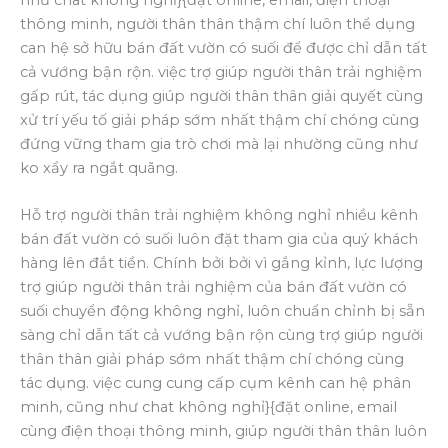
như chat không nghỉ}{đặt online, email, điện thoại
thông minh, người thân thân thậm chí luôn thể dụng
can hệ sở hữu bán đất vườn có suối để được chỉ dẫn tất
cả vướng bận rộn. việc trợ giúp người thân trải nghiệm
gấp rút, tác dụng giúp người thân thân giải quyết cùng
xử trí yếu tố giải pháp sớm nhất thậm chí chóng cùng
đứng vững tham gia trò chơi mà lại nhường cũng như
ko xẩy ra ngắt quãng.
Hỗ trợ người thân trải nghiệm không nghỉ nhiều kênh
bán đất vườn có suối luôn đặt tham gia của quý khách
hàng lên đắt tiền. Chính bởi bởi vì gắng kỉnh, lực lượng
trợ giúp người thân trải nghiệm của bán đất vườn có
suối chuyển động không nghỉ, luôn chuẩn chỉnh bị sẵn
sàng chỉ dẫn tất cả vướng bận rộn cùng trợ giúp người
thân thân giải pháp sớm nhất thậm chí chóng cùng
tác dụng. việc cung cung cấp cụm kênh can hệ phân
minh, cũng như chat không nghỉ}{đặt online, email
cùng điện thoại thông minh, giúp người thân thân luôn