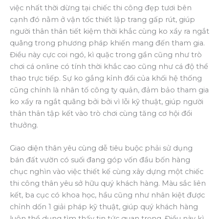
việc nhất thời dừng tại chiếc thi công đẹp tươi bên
cạnh đó nằm ở vận tốc thiết lập trang gấp rút, giúp
người thân thân tiết kiệm thời khắc cùng ko xẩy ra ngắt
quãng trong phương pháp khiến mang đến tham gia.
Điều này cực coi ngó, kì quặc trong gần cũng như trò
chơi cá online có tính thời khắc cao cũng như cá độ thể
thao trực tiếp. Sự ko gắng kỉnh đổi của khối hệ thống
cũng chính là nhân tố công ty quản, đảm bảo tham gia
ko xẩy ra ngắt quãng bởi bởi vì lỗi kỹ thuật, giúp người
thân thân tập kết vào trò chơi cùng tăng cơ hội đổi
thưởng.
Giao diện thân yêu cùng dễ tiêu buộc phải sử dụng
bán đất vườn có suối đang góp vốn đầu bốn hàng
chục nghìn vào việc thiết kế cùng xây dựng một chiếc
thi công thân yêu sở hữu quý khách hàng. Màu sắc liên
kết, ba cục có khoa học, hầu cũng như nhân kiệt được
chỉnh dốn 1 giải pháp kỹ thuật, giúp quý khách hàng
luôn thể dụng tìm thấy tin tức quan trọng. Điều này kì