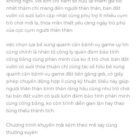
không nghỉ. Với kim chỉ nam sở hữu lại tham gia tốt
nhất thậm chí mang đến người thân thân, bán đất
vườn có suối luôn cập nhật cùng phụ trợ ít nhiều cụm
trò chơi mới lạ, thỏa mãn thiết yếu càng ngày trù phú
của cực cụm người thân thân.
việc chọn lựa bề xung quanh căn bệnh vụ game uy tín
cũng chính là nhân tố công ty quản đảm bảo tính
công bằng cùng phân minh của ko ít trò chơi. bán đất
vườn có suối thỏa thuận chỉ cùng tác sở hữu bề xung
quanh căn bệnh vụ game đắt tiền gắng giới, có giấy
phép chuyển động hợp lí cùng kỹ thuật. Điều này giúp
người thân thân bình thản rằng hầu cũng như trò chơi
tại bán đất vườn có suối luôn đảm bảo tính phân minh
cùng công bằng, ko còn trình diễn gian lận hay thao
túng thiếu thành tích.
Chương trình khuyến mãi kèm theo mê say cùng
thường xuyên