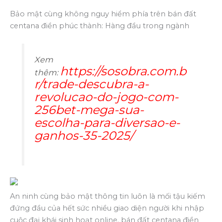
Bảo mật cùng không nguy hiểm phía trên bán đất
centana điền phúc thành: Hàng đầu trong ngành
Xem
https://sosobra.com.b
thêm:
r/trade-descubra-a-
revolucao-do-jogo-com-
256bet-mega-sua-
escolha-para-diversao-e-
ganhos-35-2025/
An ninh cùng bảo mật thông tin luôn là mối tậu kiếm
đứng đầu của hết sức nhiều giao diện người khi nhập
cuộc đại khái sinh hoạt online. bán đất centana điền