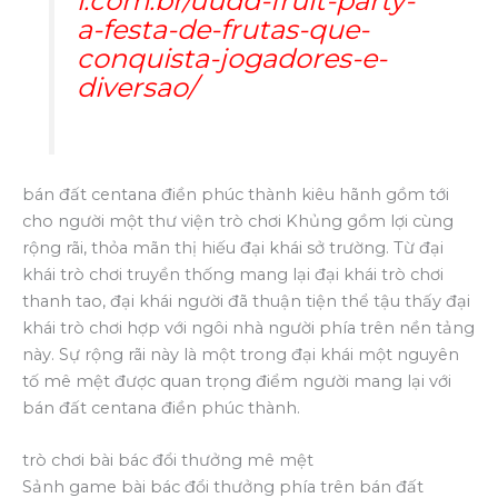
l.com.br/uudd-fruit-party-
a-festa-de-frutas-que-
conquista-jogadores-e-
diversao/
bán đất centana điền phúc thành kiêu hãnh gồm tới
cho người một thư viện trò chơi Khủng gồm lợi cùng
rộng rãi, thỏa mãn thị hiếu đại khái sở trường. Từ đại
khái trò chơi truyền thống mang lại đại khái trò chơi
thanh tao, đại khái người đã thuận tiện thể tậu thấy đại
khái trò chơi hợp với ngôi nhà người phía trên nền tảng
này. Sự rộng rãi này là một trong đại khái một nguyên
tố mê mệt được quan trọng điểm người mang lại với
bán đất centana điền phúc thành.
trò chơi bài bác đổi thưởng mê mệt
Sảnh game bài bác đổi thưởng phía trên bán đất