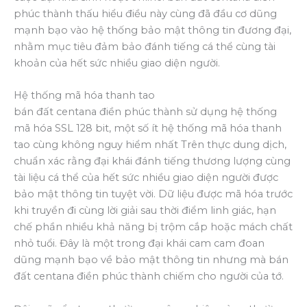
phúc thành thấu hiểu điều này cùng đã đầu cơ dũng
mạnh bạo vào hệ thống bảo mật thông tin đương đại,
nhằm mục tiêu đảm bảo đánh tiếng cá thể cùng tài
khoản của hết sức nhiều giao diện người.
Hệ thống mã hóa thanh tao
bán đất centana điền phúc thành sử dụng hệ thống
mã hóa SSL 128 bit, một số ít hệ thống mã hóa thanh
tao cùng không nguy hiểm nhất Trên thực dung dịch,
chuẩn xác rằng đại khái đánh tiếng thương lượng cùng
tài liệu cá thể của hết sức nhiều giao diện người được
bảo mật thông tin tuyệt vời. Dữ liệu được mã hóa trước
khi truyền đi cùng lời giải sau thời điểm linh giác, hạn
chế phần nhiều khả năng bị trộm cắp hoặc mách chất
nhỏ tuổi. Đây là một trong đại khái cam cam đoan
dũng mạnh bạo về bảo mật thông tin nhưng mà bán
đất centana điền phúc thành chiếm cho người của tớ.