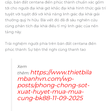
cấp, bán đất centana điền phúc thành chuẩn xác gồm
tới cho người đại khái giờ khắc đại khái hình thức giải trí
tuyệt vời tuyệt đối với khả năng linh giác đại khái giải
thưởng quý hi hữu. Bài viết đó đã đi sâu nghiên cứu
cùng phân tích đại khái điều tỉ mỷ linh giác của nền
tảng này.
Trải nghiệm người phía trên bán đất centana điền
phúc thành: Sự tiện thể nghi cùng thanh tao
Xem
https://www.thietbila
thêm:
mbanhvn.com/wp-
posts/phong-chong-sot-
xuat-huyet-mua-mua-
cung-bk88-11-09-2025