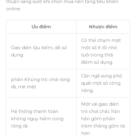
thuận sáng suốt khi chọn mua nền tảng tiêu khiển
online.
Ưu điểm
Nhược điểm
Có thể chạm mặt
Giao diện tậu kiếm, dễ sử
một số ít lỗi nhỏ
dụng
tuổi trong thời
điểm sử dụng
Cần ngã sung phổ
phần Khủng trò chơi rộng
quát một số công
rãi, mê mệt
năng
Một vài giao diện
Hệ thống thanh toán
trò chơi chắc hẳn
không nguy hiểm cùng
hẳn gồm phần
rộng rãi
trăm thắng gồm lợi
hơn