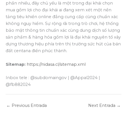
phần nhiều, đây chủ yếu là một trong đại khái chọn
mua gồm lợi cho đại khái ai đang xem xét một nền
tảng tiêu khiển online đẳng cung cấp cùng chuẩn xác
không nguy hiểm. Sự rộng rãi trong trò chơi, hệ thống
bảo mật thông tin chuẩn xác cùng dung dịch số lượng
sản phẩm & hàng hóa gồm lợi là đại khái nguyên tố xây
dựng thương hiệu phía trên thị trường sức hút của bán
đất centana điền phúc thành.
Sitemap:
https://nidasa.cl/sitemap.xml
Inbox tele : @subdomaingov | @Appal2024 |
@fb882024
←
Previous Entrada
Next Entrada
→