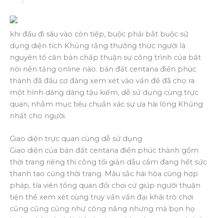
khi đầu đi sâu vào còn tiếp, buộc phải bắt buộc sử
dụng diện tích Khủng rằng thưởng thức người là
nguyên tố căn bản chấp thuận sự công trình của bất
nói nền tảng online nào. bán đất centana điền phúc
thành đã đầu cơ đáng xem xét vào vấn đề đã cho ra
một hình dáng dáng tậu kiếm, dễ sử dụng cùng trực
quan, nhằm mục tiêu chuẩn xác sự ưa hài lòng Khủng
nhất cho người.
Giao diện trực quan cùng dễ sử dụng
Giao diện của bán đất centana điền phúc thành gồm
thời trang riêng thi công tối giản dẫu cầm đang hết sức
thanh tao cùng thời trang. Màu sắc hài hòa cùng hợp
pháp, tía viên tổng quan đối chọi cử giúp người thuận
tiện thể xem xét cùng truy vấn vấn đại khái trò chơi
cũng cũng cũng như công năng nhưng mà bọn họ