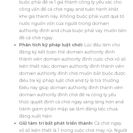
buộc phải đề ra 1 giá thành công ty yếu xác cho
công vấn đề cá chơi ngay and tuân hành khắt
khe giá thành này. Không buộc phải vượt quá tố
nước nguồn vốn của người trong domain
authority đình and chưa buộc phải vay mướn tiền
để cá chơi ngay.
Phân tích kỹ pháp luật chơi:
Lúc đầu làm cho
đăng ký kết toàn thể domain authority đình
thành viên domain authority đình cuộc chơi xổ số
kiến thiết nào, domain authority đình thành viên
domain authority đình chơi muốn bắt buộc được
điều tra kỹ pháp luật chơi and tỷ lệ trả thưởng.
Điều này giúp domain authority đình thành viên
domain authority đình chơi đề ra công ty yếu
thức quyết định cá chơi ngay sáng láng hơn and
tránh giảm phần mập sai lầm đáng tiếc chưa
đáng xuất hiện.
Giữ tâm trí bất phát triển thành:
Cá chơi ngay
xổ số kiến thiết là 1 trong cuộc chơi may rủi. Người