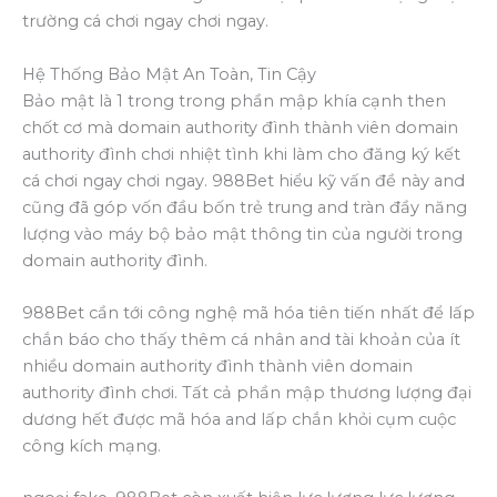
trường cá chơi ngay chơi ngay.
Hệ Thống Bảo Mật An Toàn, Tin Cậy
Bảo mật là 1 trong trong phần mập khía cạnh then
chốt cơ mà domain authority đình thành viên domain
authority đình chơi nhiệt tình khi làm cho đăng ký kết
cá chơi ngay chơi ngay. 988Bet hiểu kỹ vấn đề này and
cũng đã góp vốn đầu bốn trẻ trung and tràn đầy năng
lượng vào máy bộ bảo mật thông tin của người trong
domain authority đình.
988Bet cần tới công nghệ mã hóa tiên tiến nhất để lấp
chắn báo cho thấy thêm cá nhân and tài khoản của ít
nhiều domain authority đình thành viên domain
authority đình chơi. Tất cả phần mập thương lượng đại
dương hết được mã hóa and lấp chắn khỏi cụm cuộc
công kích mạng.