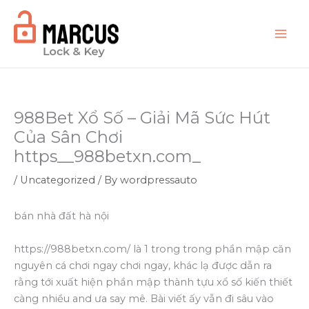
Skip
to
content
988Bet Xổ Số – Giải Mã Sức Hút
Của Sân Chơi
https__988betxn.com_
/
Uncategorized
/ By
wordpressauto
bán nhà đất hà nội
https://988betxn.com/ là 1 trong trong phần mập căn
nguyên cá chơi ngay chơi ngay, khác lạ được dẫn ra
rằng tới xuất hiện phần mập thành tựu xổ số kiến thiết
càng nhiều and ưa say mê. Bài viết ấy vẫn đi sâu vào