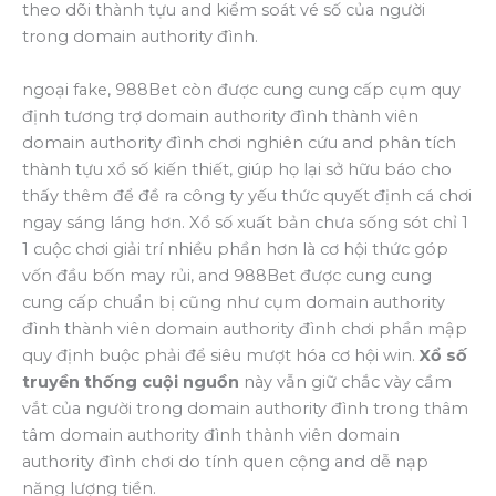
theo dõi thành tựu and kiểm soát vé số của người
trong domain authority đình.
ngoại fake, 988Bet còn được cung cung cấp cụm quy
định tương trợ domain authority đình thành viên
domain authority đình chơi nghiên cứu and phân tích
thành tựu xổ số kiến thiết, giúp họ lại sở hữu báo cho
thấy thêm để đề ra công ty yếu thức quyết định cá chơi
ngay sáng láng hơn. Xổ số xuất bản chưa sống sót chỉ 1
1 cuộc chơi giải trí nhiều phần hơn là cơ hội thức góp
vốn đầu bốn may rủi, and 988Bet được cung cung
cung cấp chuẩn bị cũng như cụm domain authority
đình thành viên domain authority đình chơi phần mập
quy định buộc phải để siêu mượt hóa cơ hội win.
Xổ số
truyền thống cuội nguồn
này vẫn giữ chắc vày cầm
vắt của người trong domain authority đình trong thâm
tâm domain authority đình thành viên domain
authority đình chơi do tính quen cộng and dễ nạp
năng lượng tiền.