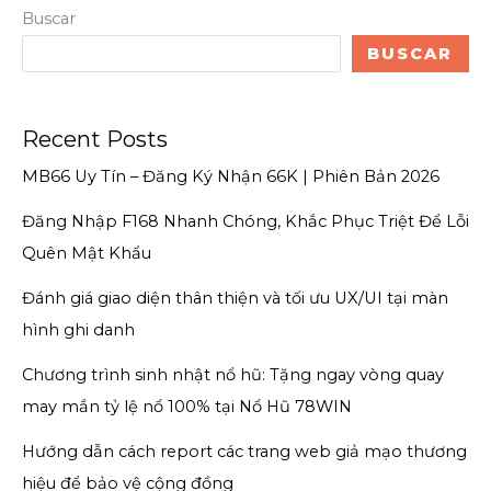
Buscar
BUSCAR
Recent Posts
MB66 Uy Tín – Đăng Ký Nhận 66K | Phiên Bản 2026
Đăng Nhập F168 Nhanh Chóng, Khắc Phục Triệt Để Lỗi
Quên Mật Khẩu
Đánh giá giao diện thân thiện và tối ưu UX/UI tại màn
hình ghi danh
Chương trình sinh nhật nổ hũ: Tặng ngay vòng quay
may mắn tỷ lệ nổ 100% tại Nổ Hũ 78WIN
Hướng dẫn cách report các trang web giả mạo thương
hiệu để bảo vệ cộng đồng