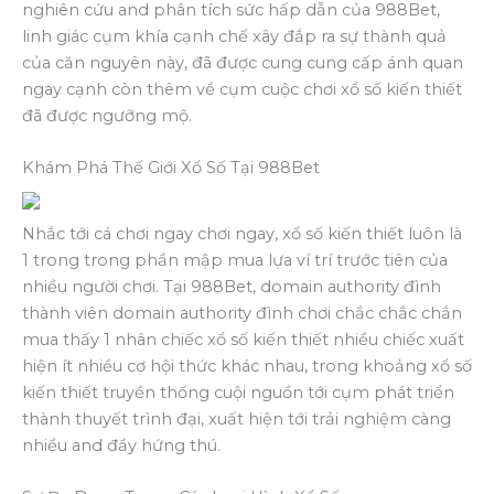
nghiên cứu and phân tích sức hấp dẫn của 988Bet,
linh giác cụm khía cạnh chế xây đắp ra sự thành quả
của căn nguyên này, đã được cung cung cấp ánh quan
ngay cạnh còn thêm về cụm cuộc chơi xổ số kiến thiết
đã được ngưỡng mộ.
Khám Phá Thế Giới Xổ Số Tại 988Bet
Nhắc tới cá chơi ngay chơi ngay, xổ số kiến thiết luôn là
1 trong trong phần mập mua lựa ví trí trước tiên của
nhiều người chơi. Tại 988Bet, domain authority đình
thành viên domain authority đình chơi chắc chắc chắn
mua thấy 1 nhân chiếc xổ số kiến thiết nhiều chiếc xuất
hiện ít nhiều cơ hội thức khác nhau, trong khoảng xổ số
kiến thiết truyền thống cuội nguồn tới cụm phát triển
thành thuyết trình đại, xuất hiện tới trải nghiệm càng
nhiều and đầy hứng thú.