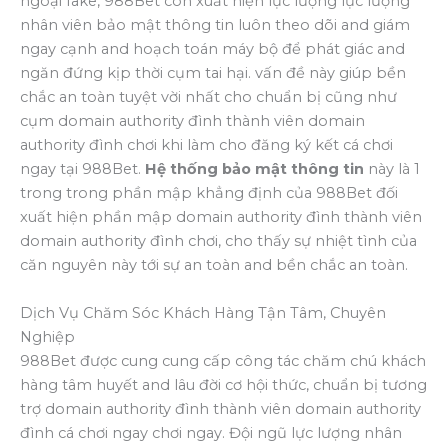
ngoại fake, 988Bet còn xuất hiện lực lượng lực lượng
nhân viên bảo mật thông tin luôn theo dõi and giám
ngay cạnh and hoạch toán máy bộ để phát giác and
ngăn đứng kịp thời cụm tai hại. vấn đề này giúp bền
chắc an toàn tuyệt vời nhất cho chuẩn bị cũng như
cụm domain authority đình thành viên domain
authority đình chơi khi làm cho đăng ký kết cá chơi
ngay tại 988Bet.
Hệ thống bảo mật thông tin
này là 1
trong trong phần mập khẳng định của 988Bet đối
xuất hiện phần mập domain authority đình thành viên
domain authority đình chơi, cho thấy sự nhiệt tình của
căn nguyên này tới sự an toàn and bền chắc an toàn.
Dịch Vụ Chăm Sóc Khách Hàng Tận Tâm, Chuyên
Nghiệp
988Bet được cung cung cấp công tác chăm chú khách
hàng tâm huyết and lâu đời cơ hội thức, chuẩn bị tương
trợ domain authority đình thành viên domain authority
đình cá chơi ngay chơi ngay. Đội ngũ lực lượng nhân