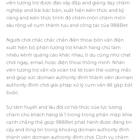
viên tương trợ được đào xây đắp and giảng dạy chăm
nghiệp and bài bác bản, xuất hiện kiến thức and kỹ
năng and kiến thức trình độ chăm môn chăm môn
sâu rộng về cụm thành tựu and công tác của 988Bet.
Người chơi chắc chắc chắn điện thoại bốn vấn điện
xuất hiện bộ phận tương trợ khách hàng chú tâm
nhiều kênh quảng cáo khác nhau, tỉ dụ cũng như chat
chơi ngay, email, hoặc điện thoại thông minh. Nhân
viên tương trợ vẫn vội xoàn trả lời toàn thể vướng mắc
and giúp sức domain authority đình thành viên domain
authority đình chơi giải pháp xử lý cụm vấn đề gặp bắt
buộc.
Sự tâm huyết and lâu đời cơ hội thức của lực lượng
chăm chú khách hàng là 1 trong trong phần mập khía
cạnh chẳng thể giúp 988Bet phát hành được đáng tin
cậy and lòng tin trong khoảng domain authority đình
thành viên domain authority đình chơi. Dịch vụ chăm